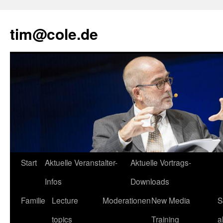
tim@cole.de
Start
Aktuelle Veranstalter-
Aktuelle Vortrags-
Infos
Downloads
Familie
Lecture
Moderationen
New Media
S
topics
Training
a