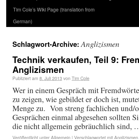
Tim Cole’s Wiki Page (translation from
German)
Anglizismen
Schlagwort-Archive:
Technik verkaufen, Teil 9: Fr
Anglizismen
Publiziert am
8. Juli 2013
von
Tim Cole
Wer in einem Gespräch mit Fremdwörte
zu zeigen, wie gebildet er doch ist, mut
Menge zu. Von streng fachlichen und/o
Gesprächen einmal abgesehen sollten S
die nicht allgemein gebräuchlich sind,
Veröffentlicht unter
Allgemein
|
Verschlagwortet mit
Anglizismen