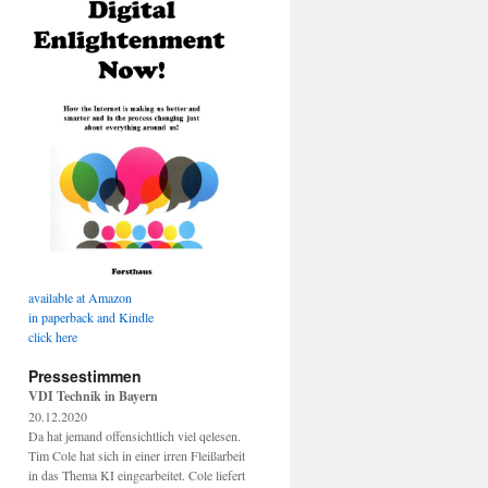
available at Amazon
in paperback and Kindle
click here
Pressestimmen
VDI Technik in Bayern
20.12.2020
Da hat jemand offensichtlich viel qelesen.
Tim Cole hat sich in einer irren Fleißarbeit
in das Thema KI eingearbeitet. Cole liefert