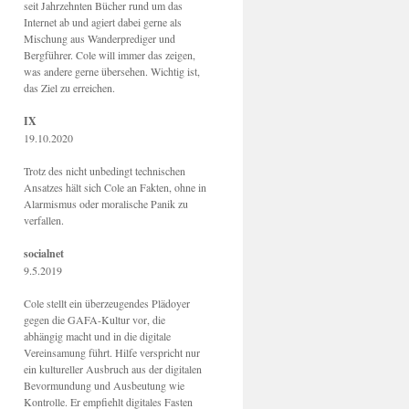
seit Jahrzehnten Bücher rund um das
Internet ab und agiert dabei gerne als
Mischung aus Wanderprediger und
Bergführer. Cole will immer das zeigen,
was andere gerne übersehen. Wichtig ist,
das Ziel zu erreichen.
IX
19.10.2020
Trotz des nicht unbedingt technischen
Ansatzes hält sich Cole an Fakten, ohne in
Alarmismus oder moralische Panik zu
verfallen.
socialnet
9.5.2019
Cole stellt ein überzeugendes Plädoyer
gegen die GAFA-Kultur vor, die
abhängig macht und in die digitale
Vereinsamung führt. Hilfe verspricht nur
ein kultureller Ausbruch aus der digitalen
Bevormundung und Ausbeutung wie
Kontrolle. Er empfiehlt digitales Fasten