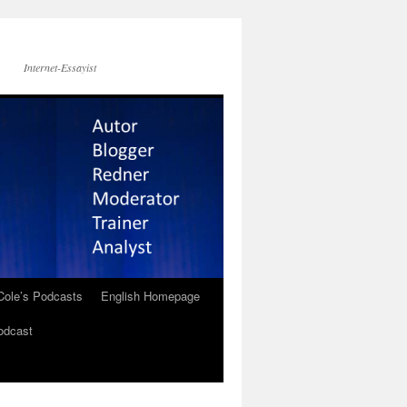
Internet-Essayist
Cole’s Podcasts
English Homepage
odcast