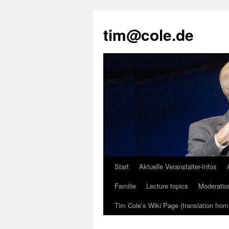
tim@cole.de
Start
Aktuelle Veranstalter-Infos
Familie
Lecture topics
Moderatio
Tim Cole’s Wiki Page (translation fro