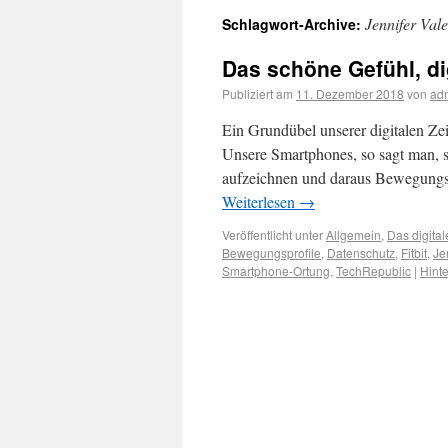
Jennifer Val
Schlagwort-Archive:
Das schöne Gefühl, dig
Publiziert am
11. Dezember 2018
von
ad
Ein Grundübel unserer digitalen Zeit
Unsere Smartphones, so sagt man, s
aufzeichnen und daraus Bewegungspr
Weiterlesen
→
Veröffentlicht unter
Allgemein
,
Das digital
Bewegungsprofile
,
Datenschutz
,
Fitbit
,
Je
Smartphone-Ortung
,
TechRepublic
|
Hint