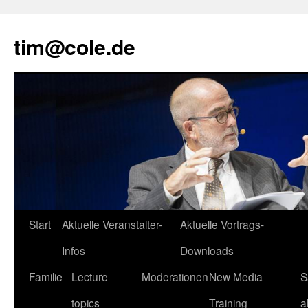
tim@cole.de
Start
Aktuelle Veranstalter-
Aktuelle Vortrags-
Infos
Downloads
Familie
Lecture
Moderationen
New Media
S
topics
Training
a