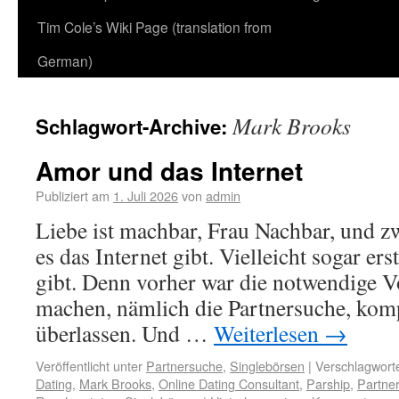
Tim Cole’s Wiki Page (translation from
German)
Mark Brooks
Schlagwort-Archive:
Amor und das Internet
Publiziert am
1. Juli 2026
von
admin
Liebe ist machbar, Frau Nachbar, und zw
es das Internet gibt. Vielleicht sogar erst
gibt. Denn vorher war die notwendige V
machen, nämlich die Partnersuche, komp
überlassen. Und …
Weiterlesen
→
Veröffentlicht unter
Partnersuche
,
Singlebörsen
|
Verschlagworte
Dating
,
Mark Brooks
,
Online Dating Consultant
,
Parship
,
Partne