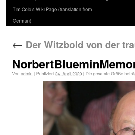
Tim Cole’s Wiki Page (translation from
German)
←
Der Witzbold von der tra
NorbertBlueminMemo
Von
admin
|
Publiziert
24. April 2020
|
Die gesamte Größe beträ