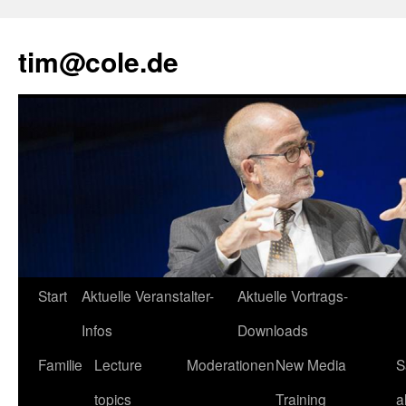
tim@cole.de
Start
Aktuelle Veranstalter-
Aktuelle Vortrags-
Infos
Downloads
Familie
Lecture
Moderationen
New Media
S
topics
Training
a