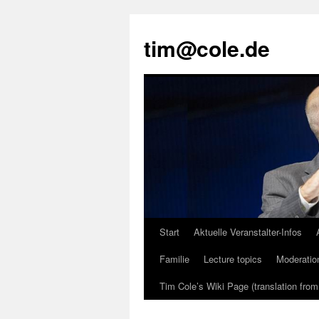
tim@cole.de
Start
Aktuelle Veranstalter-Infos
Familie
Lecture topics
Moderatio
Tim Cole’s Wiki Page (translation fro