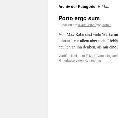
E-Mail
Archiv der Kategorie:
Porto ergo sum
Publiziert am
8. Juni 2026
von
admin
Von Max Rabe sind viele Werke mit 
lohnen“, vor allem aber mein Liebl
neulich an ihn denken, als mir ein
Veröffentlicht unter
E-Mail
|
Verschlagwort
Hinterlasse einen Kommentar