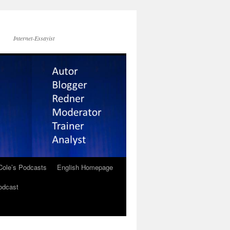
Internet-Essayist
Cole’s Podcasts
English Homepage
odcast