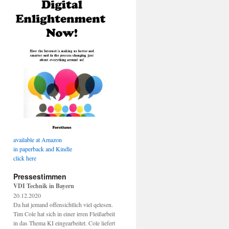
available at Amazon
in paperback and Kindle
click here
Pressestimmen
VDI Technik in Bayern
20.12.2020
Da hat jemand offensichtlich viel qelesen.
Tim Cole hat sich in einer irren Fleißarbeit
in das Thema KI eingearbeitet. Cole liefert