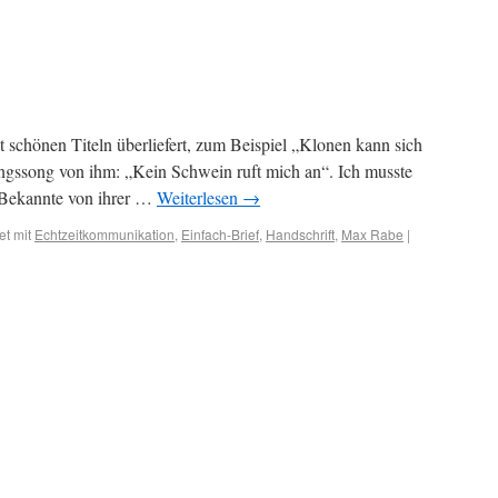
schönen Titeln überliefert, zum Beispiel „Klonen kann sich
ingssong von ihm: „Kein Schwein ruft mich an“. Ich musste
e Bekannte von ihrer …
Weiterlesen
→
et mit
Echtzeitkommunikation
,
Einfach-Brief
,
Handschrift
,
Max Rabe
|