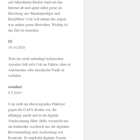
seit Jahrzehnten Bücher rund um das
Internet ab und agiert dabei gerne als
Mischung aus Wanderprediger und
Bergführer. Cole will immer das zeigen,
was andere gerne übersehen. Wichtig ist,
das Ziel zu erreichen.
IX
19.10.2020
Trotz des nicht unbedingt technischen
Ansatzes hält sich Cole an Fakten, ohne in
Alarmismus oder moralische Panik zu
verfallen.
socialnet
9.5.2019
Cole stellt ein überzeugendes Plädoyer
gegen die GAFA-Kultur vor, die
abhängig macht und in die digitale
Vereinsamung führt. Hilfe verspricht nur
ein kultureller Ausbruch aus der digitalen
Bevormundung und Ausbeutung wie
Kontrolle. Er empfiehlt digitales Fasten