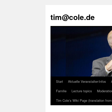
tim@cole.de
Start
Aktuelle Veranstalter-Infos
Familie
Lecture topics
Moderatio
Tim Cole’s Wiki Page (translation fro