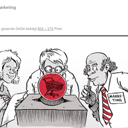
arketing
 gesamte Größe beträgt
804 × 376
Pixel