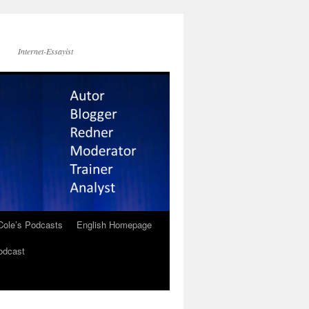
Internet-Essayist
Cole’s Podcasts
English Homepage
odcast