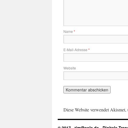
Name
*
E-Mail-Adresse
*
Website
Diese Website verwendet Akismet,
© 2017 - tim@cole.de -
Digitale Tra