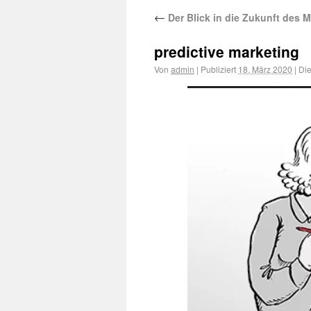
←
Der Blick in die Zukunft des M
predictive marketing
Von
admin
|
Publiziert
18. März 2020
|
Die