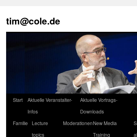
tim@cole.de
Start
Aktuelle Veranstalter-
Aktuelle Vortrags-
Infos
Downloads
Familie
Lecture
Moderationen
New Media
S
topics
Training
a