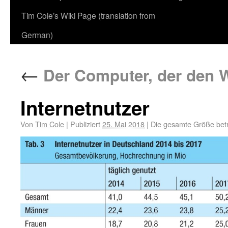
Tim Cole’s Wiki Page (translation from
German)
←
Der Computer, der den
Internetnutzer
Von
Tim Cole
|
Publiziert
25. Mai 2018
|
Die gesamte Größe bet