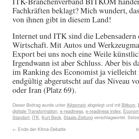
ITK-Branchenverband BITKOM händer
Fachkräften beklagt? Mich wundert, das
von ihnen gibt in diesem Land!
Internet und ITK sind die Lebensadern d
Wirtschaft. Mit Autos und Werkzeugmas
Export bei uns noch eine Weile künstli
Irgendwann ist aber Schluss. Aber bis d
im Ranking des Economist ja vielleicht 
endgültig abgerutscht auf das Niveau vo
oder Iran (Platz 69).
Dieser Beitrag wurde unter
Allgemein
abgelegt und mit
Bitkom
,
digitale Transformation
,
e-readiness
,
e-readiness index
,
Econom
Standort
,
ITK
,
Kurt Beck
,
Staats-Zeitung
verschlagwortet. Setz
←
Ende der Klima-Debatte
6