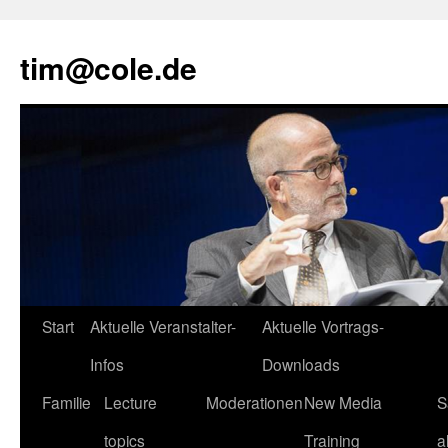
tim@cole.de
Start
Aktuelle Veranstalter-
Aktuelle Vortrags-
Infos
Downloads
Familie
Lecture
Moderationen
New Media
S
topics
Training
a