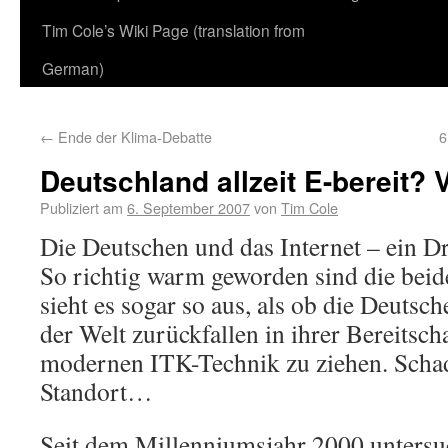
Tim Cole’s Wiki Page (translation from
German)
←
Ende der Klima-Debatte
6
Deutschland allzeit E-bereit?
Publiziert am
6. September 2007
von
Tim Cole
Die Deutschen und das Internet – ein D
So richtig warm geworden sind die beiden
sieht es sogar so aus, als ob die Deuts
der Welt zurückfallen in ihrer Bereitsch
modernen ITK-Technik zu ziehen. Scha
Standort…
Seit dem Millenniumsjahr 2000 untersuc