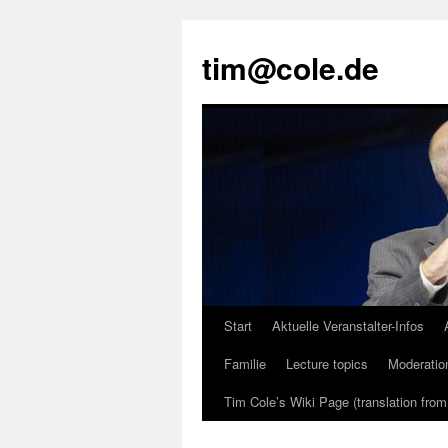
tim@cole.de
Start
Aktuelle Veranstalter-Infos
Familie
Lecture topics
Moderatio
Tim Cole’s Wiki Page (translation fro