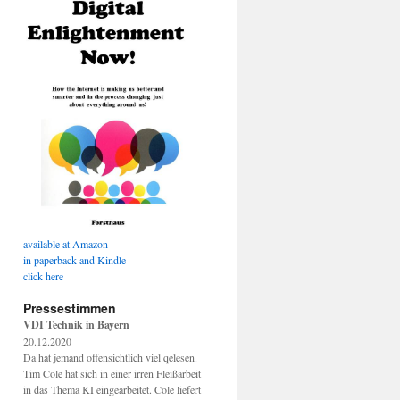
available at Amazon
in paperback and Kindle
click here
Pressestimmen
VDI Technik in Bayern
20.12.2020
Da hat jemand offensichtlich viel qelesen.
Tim Cole hat sich in einer irren Fleißarbeit
in das Thema KI eingearbeitet. Cole liefert