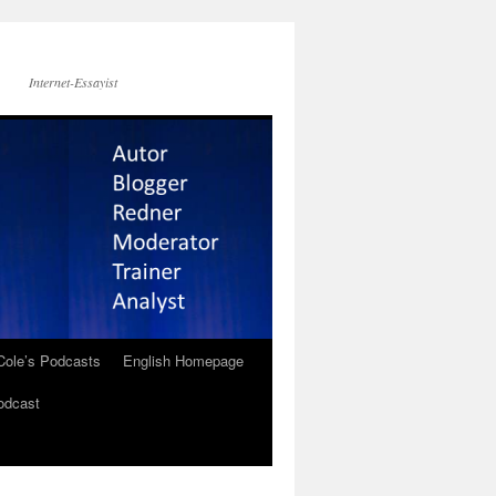
Internet-Essayist
Cole’s Podcasts
English Homepage
odcast