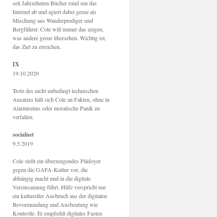
seit Jahrzehnten Bücher rund um das
Internet ab und agiert dabei gerne als
Mischung aus Wanderprediger und
Bergführer. Cole will immer das zeigen,
was andere gerne übersehen. Wichtig ist,
das Ziel zu erreichen.
IX
19.10.2020
Trotz des nicht unbedingt technischen
Ansatzes hält sich Cole an Fakten, ohne in
Alarmismus oder moralische Panik zu
verfallen.
socialnet
9.5.2019
Cole stellt ein überzeugendes Plädoyer
gegen die GAFA-Kultur vor, die
abhängig macht und in die digitale
Vereinsamung führt. Hilfe verspricht nur
ein kultureller Ausbruch aus der digitalen
Bevormundung und Ausbeutung wie
Kontrolle. Er empfiehlt digitales Fasten