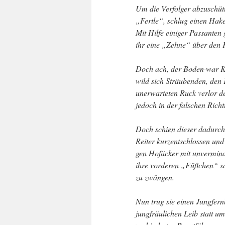
Um die Verfolger abzuschütt
„Fertle“, schlug einen Hake
Mit Hilfe einiger Passanten 
ihr eine „Zehne“ über den K
Doch ach, der
Boden war
K
wild sich Sträubenden, den
unerwarteten Ruck verlor der
jedoch in der falschen Ric
Doch schien dieser dadurch 
Reiter kurzentschlossen und
gen Hofäcker mit unverminde
ihre vorderen „Füßchen“ s
zu zwängen.
Nun trug sie einen Jungfern
jungfräulichen Leib statt um