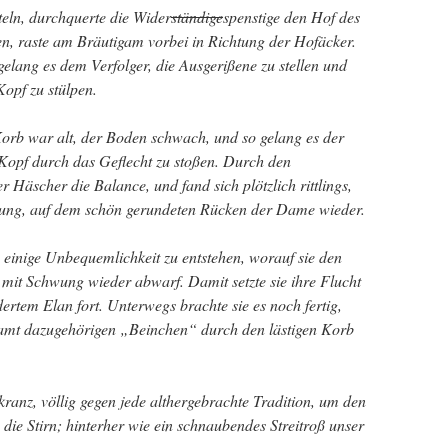
eln, durchquerte die Wider
ständige
spenstige den Hof des
n, raste am Bräutigam vorbei in Richtung der Hofäcker.
gelang es dem Verfolger, die Ausgerißene zu stellen und
opf zu stülpen.
orb war alt, der Boden schwach, und so gelang es der
 Kopf durch das Geflecht zu stoßen. Durch den
 Häscher die Balance, und fand sich plötzlich rittlings,
htung, auf dem schön gerundeten Rücken der Dame wieder.
einige Unbequemlichkeit zu entstehen, worauf sie den
 mit Schwung wieder abwarf. Damit setzte sie ihre Flucht
rtem Elan fort. Unterwegs brachte sie es noch fertig,
amt dazugehörigen „Beinchen“ durch den lästigen Korb
kranz, völlig gegen jede althergebrachte Tradition, um den
 die Stirn; hinterher wie ein schnaubendes Streitroß unser