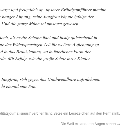
warm und freundlich an, unserer Bräutigamführer machte
er banger Ahnung, seine Jungfrau könnte infolge der
. Und die ganze Mühe sei umsonst gewesen.
ch, als er die Schöne fidel und lustig quietschend in
 der Widerspenstigen Zeit für weitere Auflehnung zu
ind in das Brautzimmer, wo in feierlicher Form der
rde. Mit Erfolg, wie die große Schar ihrer Kinder
r Jungfrau, sich gegen das Unabwendbare aufzulehnen.
cht einmal eine Sau.
litätsjournalismus?
veröffentlicht. Setze ein Lesezeichen auf den
Permalink
.
Die Welt mit anderen Augen sehen
→