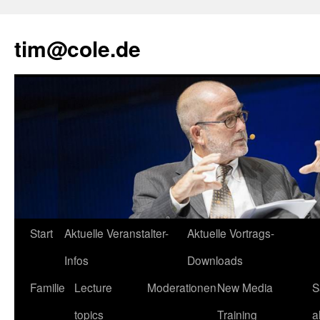
tim@cole.de
Start
Aktuelle Veranstalter-
Aktuelle Vortrags-
Infos
Downloads
Familie
Lecture
Moderationen
New Media
S
topics
Training
a