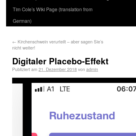
Tim Cole’s Wiki Page (translation from
German)
←
Kirchenschwein verurteilt – aber sagen Sie’s
nicht weiter!
Digitaler Placebo-Effekt
Publiziert am
21. Dezember 2018
von
admin