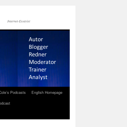
Internet-Essayist
Cole’s Podcasts
English Homepage
odcast