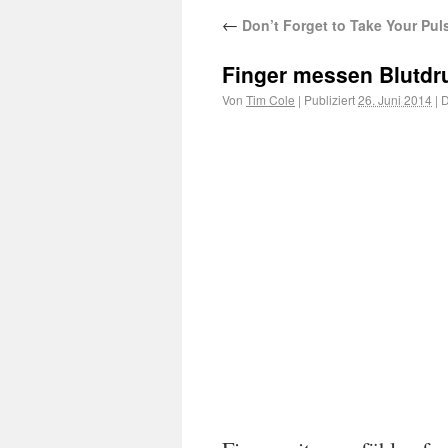
←
Don’t Forget to Take Your Pul
Finger messen Blutdr
Von
Tim Cole
|
Publiziert
26. Juni 2014
|
D