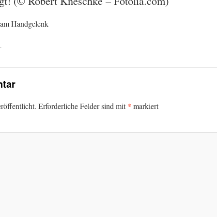
agt! (© Robert Kneschke – Fotolia.com)
k am Handgelenk
.
tar
*
öffentlicht.
Erforderliche Felder sind mit
markiert