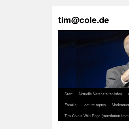
tim@cole.de
Start
Aktuelle Veranstalter-Infos
Familie
Lecture topics
Moderatio
Tim Cole’s Wiki Page (translation fro