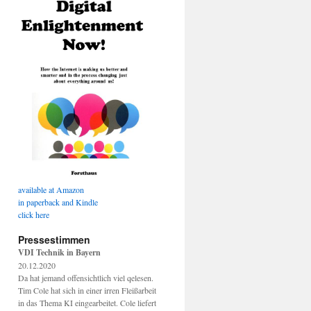
available at Amazon
in paperback and Kindle
click here
Pressestimmen
VDI Technik in Bayern
20.12.2020
Da hat jemand offensichtlich viel qelesen.
Tim Cole hat sich in einer irren Fleißarbeit
in das Thema KI eingearbeitet. Cole liefert