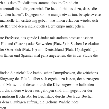
och aus dem Feudalismus stammt, also im Grund ein
 zentralistisch dirigiert wird. De facto fürht das dazu, dass „die
hulen haben“. Dagegen könnte man ja etwas tun, beispielsweise
nanzielle Unterstützung geben, was ihnen erlauben würde, sich
ustellen und deren individuelles Lerntempo mitzugehen.
gute Professor, das gerade Länder mit starkem protestantischen
, Holland (Platz 4) oder Schweden (Platz 5) in Sachen Lesekultur
der Österreich (Platz 10) und Deutschland (Platz 12) abgehängt
 Italien und Spanien mal ganz angesehen, die in der Studie die
finden Sie nicht? Die katholischen Dumpfbacken, die zeitlebens
Singsang des Pfaffen über sich ergehen zu lassen, der sozusagen
t und Mensch und dessen durch die Kirchengewölbe hallenden
 durchs andere wieder raus geflogen sind. Ihm gegenüber der
sich mühsam Buchstabe für Buchstabe durchs Buch der Bücher
er dem Gläubigen auftrug, die „schöne Wahrheit des
esen.