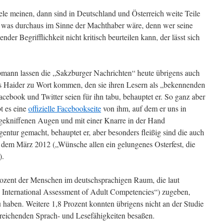
ele meinen, dann sind in Deutschland und Österreich weite Teile
 was durchaus im Sinne der Machthaber wäre, denn wer seine
er Begrifflichkeit nicht kritisch beurteilen kann, der lässt sich
mann lassen die „Sakzburger Nachrichten“ heute übrigens auch
s Haider zu Wort kommen, den sie ihren Lesern als „bekennenden
cebook und Twitter seien für ihn tabu, behauptet er. So ganz aber
t es eine
offizielle Facebookseite
von ihm, auf dem er uns in
kniffenen Augen und mit einer Knarre in der Hand
gentur gemacht, behauptet er, aber besonders fleißig sind die auch
us dem März 2012 („Wünsche allen ein gelungenes Osterfest, die
).
rozent der Menschen im deutschsprachigen Raum, die laut
 International Assessment of Adult Competencies“) zugeben,
 haben. Weitere 1,8 Prozent konnten übrigens nicht an der Studie
usreichenden Sprach- und Lesefähigkeiten besaßen.