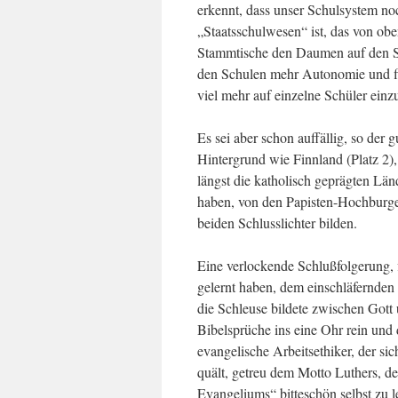
erkennt, dass unser Schulsystem n
„Staatsschulwesen“ ist, das von oben
Stammtische den Daumen auf den Sc
den Schulen mehr Autonomie und fi
viel mehr auf einzelne Schüler einz
Es sei aber schon auffällig, so der 
Hintergrund wie Finnland (Platz 2)
längst die katholisch geprägten Län
haben, von den Papisten-Hochburgen
beiden Schlusslichter bilden.
Eine verlockende Schlußfolgerung, 
gelernt haben, dem einschläfernden 
die Schleuse bildete zwischen Got
Bibelsprüche ins eine Ohr rein und
evangelische Arbeitsethiker, der 
quält, getreu dem Motto Luthers, d
Evangeliums“ bitteschön selbst zu l