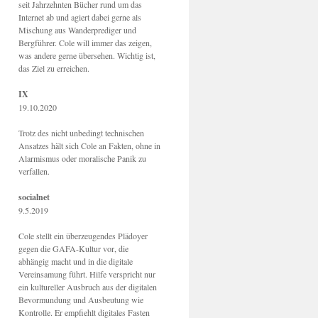
seit Jahrzehnten Bücher rund um das
Internet ab und agiert dabei gerne als
Mischung aus Wanderprediger und
Bergführer. Cole will immer das zeigen,
was andere gerne übersehen. Wichtig ist,
das Ziel zu erreichen.
IX
19.10.2020
Trotz des nicht unbedingt technischen
Ansatzes hält sich Cole an Fakten, ohne in
Alarmismus oder moralische Panik zu
verfallen.
socialnet
9.5.2019
Cole stellt ein überzeugendes Plädoyer
gegen die GAFA-Kultur vor, die
abhängig macht und in die digitale
Vereinsamung führt. Hilfe verspricht nur
ein kultureller Ausbruch aus der digitalen
Bevormundung und Ausbeutung wie
Kontrolle. Er empfiehlt digitales Fasten