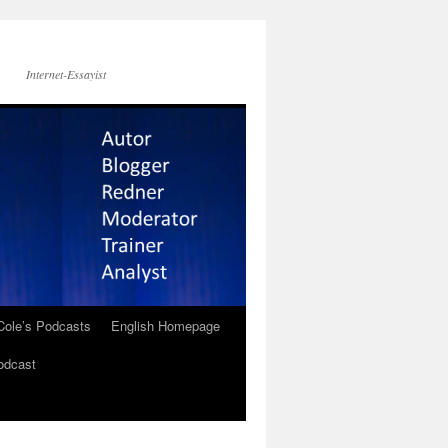
Internet-Essayist
Cole’s Podcasts
English Homepage
odcast