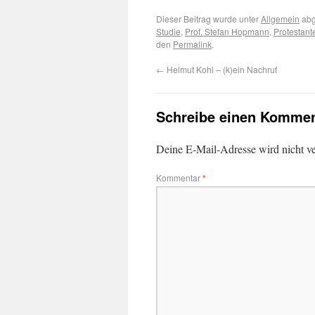
Dieser Beitrag wurde unter
Allgemein
abg
Studie
,
Prof. Stefan Hopmann
,
Protestant
den
Permalink
.
←
Helmut Kohl – (k)ein Nachruf
Schreibe einen Kommen
Deine E-Mail-Adresse wird nicht ver
Kommentar
*