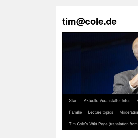
tim@cole.de
Start
Aktuelle Veranstalter-Infos
Familie
Lecture topics
Moderatio
Tim Cole’s Wiki Page (translation fro