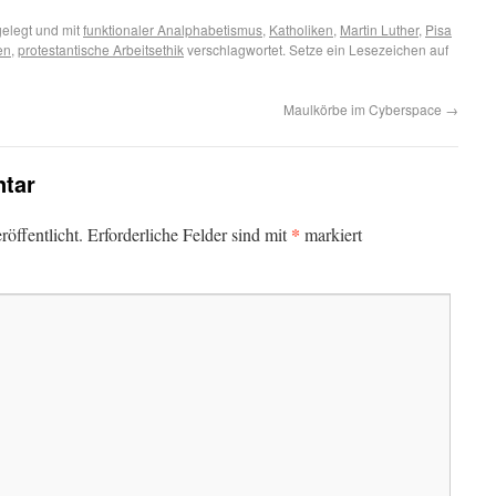
elegt und mit
funktionaler Analphabetismus
,
Katholiken
,
Martin Luther
,
Pisa
en
,
protestantische Arbeitsethik
verschlagwortet. Setze ein Lesezeichen auf
Maulkörbe im Cyberspace
→
tar
*
öffentlicht.
Erforderliche Felder sind mit
markiert