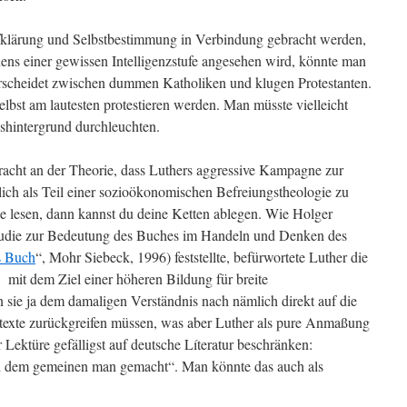
fklärung und Selbstbestimmung in Verbindung gebracht werden,
hens einer gewissen Intelligenzstufe angesehen wird, könnte man
rscheidet zwischen dummen Katholiken und klugen Protestanten.
bst am lautesten protestieren werden. Man müsste vielleicht
gshintergrund durchleuchten.
acht an der Theorie, dass Luthers aggressive Kampagne zur
lich als Teil einer sozioökonomischen Befreiungstheologie zu
ne lesen, dann kannst du deine Ketten ablegen. Wie Holger
Studie zur Bedeutung des Buches im Handeln und Denken des
s Buch
“, Mohr Siebeck, 1996) feststellte, befürwortete Luther die
 mit dem Ziel einer höheren Bildung für breite
 sie ja dem damaligen Verständnis nach nämlich direkt auf die
ltexte zurückgreifen müssen, was aber Luther als pure Anmaßung
r Lektüre gefälligst auf deutsche Líteratur beschränken:
h dem gemeinen man gemacht“. Man könnte das auch als