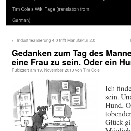
Tim Cole’s Wiki Page (translation from
German)
←
Industriealisierung 4.0 trifft Manufaktur 2.0
Gedanken zum Tag des Mannes: 
eine Frau zu sein. Oder ein 
Publiziert am
19. November 2013
von
Tim Cole
Ich find
sein. Un
Hund. O
tobender
Glück gi
Möglichk