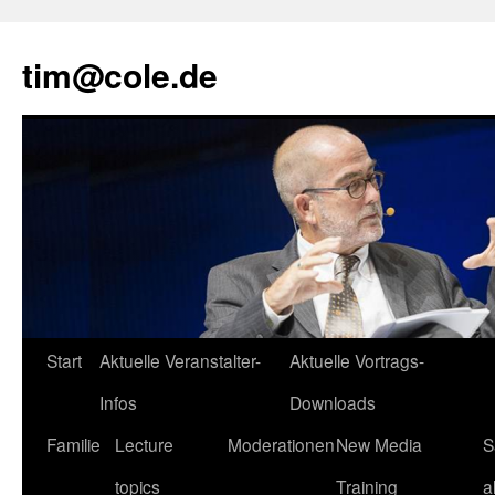
tim@cole.de
Start
Aktuelle Veranstalter-
Aktuelle Vortrags-
Infos
Downloads
Familie
Lecture
Moderationen
New Media
S
topics
Training
a