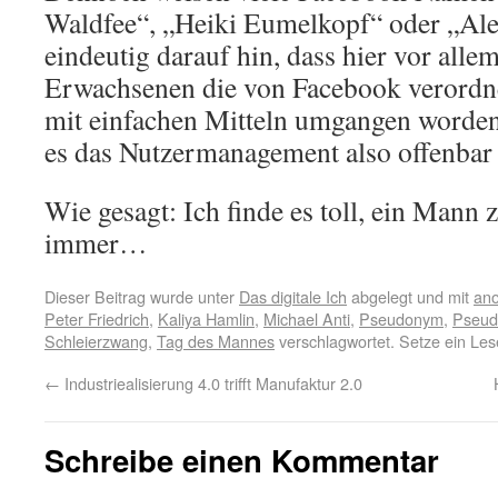
Waldfee“, „Heiki Eumelkopf“ oder „Al
eindeutig darauf hin, dass hier vor alle
Erwachsenen die von Facebook verordn
mit einfachen Mitteln umgangen worden
es das Nutzermanagement also offenbar 
Wie gesagt: Ich finde es toll, ein Mann z
immer…
Dieser Beitrag wurde unter
Das digitale Ich
abgelegt und mit
an
Peter Friedrich
,
Kaliya Hamlin
,
Michael Anti
,
Pseudonym
,
Pseud
Schleierzwang
,
Tag des Mannes
verschlagwortet. Setze ein Le
←
Industriealisierung 4.0 trifft Manufaktur 2.0
Schreibe einen Kommentar