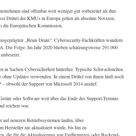
ernehmen sind offenbar weit weniger gut vorbereitet als ihre
ei Drittel der KMUs in Europa gelten als absolute Novizen,
so die Europäischen Kommission.
usgeprägten „Brain Drain“: Cybersecurity-Fachkräften wandern
SA. Die Folge: Im Jahr 2020 blieben schätzungsweise 291.000
 unbesetzt.
n in Sachen Cybersicherheit hinterher. Typische Schwachstellen
e ohne Updates verwenden. In einem Drittel von ihnen läuft noch
– obwohl der Support von Microsoft 2014 auslief.
 Geräte oder Software weit über das Ende des Support-Termins
und reichen von:
auf neueren Betriebssystemen laufen, über
 Hersteller nie aktualisiert wurde, bis hin zu
en, die für die Aktualisierung von Endbenutzer- oder Backend-