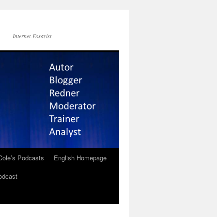
Internet-Essayist
Cole’s Podcasts
English Homepage
odcast