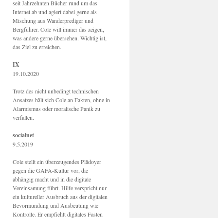
seit Jahrzehnten Bücher rund um das
Internet ab und agiert dabei gerne als
Mischung aus Wanderprediger und
Bergführer. Cole will immer das zeigen,
was andere gerne übersehen. Wichtig ist,
das Ziel zu erreichen.
IX
19.10.2020
Trotz des nicht unbedingt technischen
Ansatzes hält sich Cole an Fakten, ohne in
Alarmismus oder moralische Panik zu
verfallen.
socialnet
9.5.2019
Cole stellt ein überzeugendes Plädoyer
gegen die GAFA-Kultur vor, die
abhängig macht und in die digitale
Vereinsamung führt. Hilfe verspricht nur
ein kultureller Ausbruch aus der digitalen
Bevormundung und Ausbeutung wie
Kontrolle. Er empfiehlt digitales Fasten