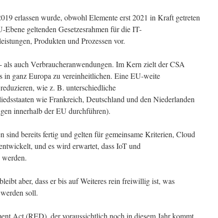
019 erlassen wurde, obwohl Elemente erst 2021 in Kraft getreten
 EU-Ebene geltenden Gesetzesrahmen für die IT-
tleistungen, Produkten und Prozessen vor.
- als auch Verbraucheranwendungen. Im Kern zielt der CSA
s in ganz Europa zu vereinheitlichen. Eine EU-weite
reduzieren, wie z. B. unterschiedliche
liedsstaaten wie Frankreich, Deutschland und den Niederlanden
rungen innerhalb der EU durchführen).
n sind bereits fertig und gelten für gemeinsame Kriterien, Cloud
twickelt, und es wird erwartet, dass IoT und
n werden.
ibt aber, dass er bis auf Weiteres rein freiwillig ist, was
 werden soll.
ment Act (RED), der voraussichtlich noch in diesem Jahr kommt.