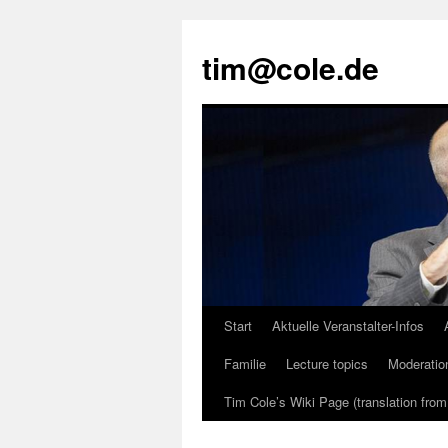
tim@cole.de
Start
Aktuelle Veranstalter-Infos
Familie
Lecture topics
Moderatio
Tim Cole’s Wiki Page (translation fro