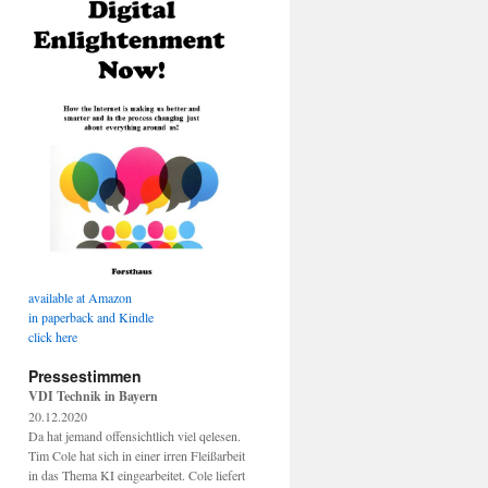
available at Amazon
in paperback and Kindle
click here
Pressestimmen
VDI Technik in Bayern
20.12.2020
Da hat jemand offensichtlich viel qelesen.
Tim Cole hat sich in einer irren Fleißarbeit
in das Thema KI eingearbeitet. Cole liefert