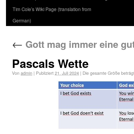
Tim Cole’s Wiki Page (translation from
German)
←
Gott mag immer eine gut
Pascals Wette
Von
admin
|
Publiziert
21. Juli 2024
|
Die gesamte Größe beträg