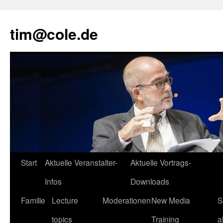
tim@cole.de
Start
Aktuelle Veranstalter-
Aktuelle Vortrags-
Infos
Downloads
Familie
Lecture
Moderationen
New Media
S
topics
Training
a