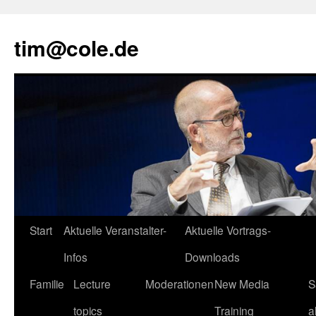
tim@cole.de
Start
Aktuelle Veranstalter-
Aktuelle Vortrags-
Infos
Downloads
Familie
Lecture
Moderationen
New Media
S
topics
Training
a