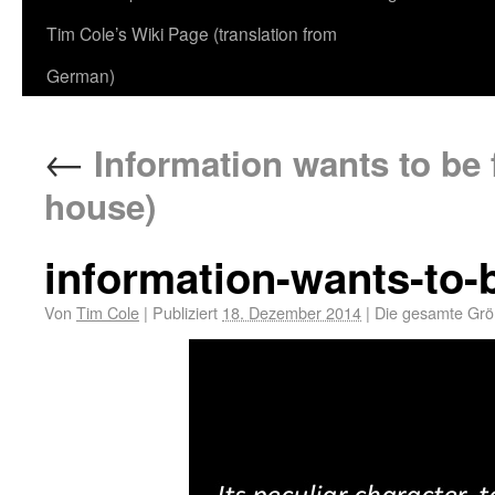
Tim Cole’s Wiki Page (translation from
German)
←
Information wants to be f
house)
information-wants-to-b
Von
Tim Cole
|
Publiziert
18. Dezember 2014
|
Die gesamte Grö