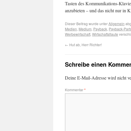
Tasten des Kommunikations-Klaviers
anzubieten – und das nicht nur in K
Dieser Beitrag wurde unter
Allgemein
abg
Medien
,
Medium
,
Payback
,
Payback-Part
Werbewirtschaft
,
Wirtschaftsflaute
verschl
←
Hut ab, Herr Richter!
Schreibe einen Kommen
Deine E-Mail-Adresse wird nicht ver
Kommentar
*