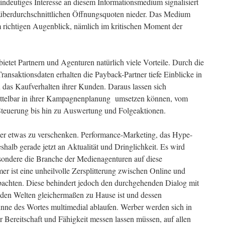
eindeutiges Interesse an diesem Informationsmedium signalisiert
t überdurchschnittlichen Öffnungsquoten nieder. Das Medium
m richtigen Augenblick, nämlich im kritischen Moment der
bietet Partnern und Agenturen natürlich viele Vorteile. Durch die
nsaktionsdaten erhalten die Payback-Partner tiefe Einblicke in
n das Kaufverhalten ihrer Kunden. Daraus lassen sich
nmittelbar in ihrer Kampagnenplanung umsetzen können, vom
Steuerung bis hin zu Auswertung und Folgeaktionen.
ber etwas zu verschenken. Performance-Marketing, das Hype-
shalb gerade jetzt an Aktualität und Dringlichkeit. Es wird
besondere die Branche der Medienagenturen auf diese
er ist eine unheilvolle Zersplitterung zwischen Online und
bachten. Diese behindert jedoch den durchgehenden Dialog mit
den Welten gleichermaßen zu Hause ist und dessen
nne des Wortes multimedial ablaufen. Werber werden sich in
 Bereitschaft und Fähigkeit messen lassen müssen, auf allen