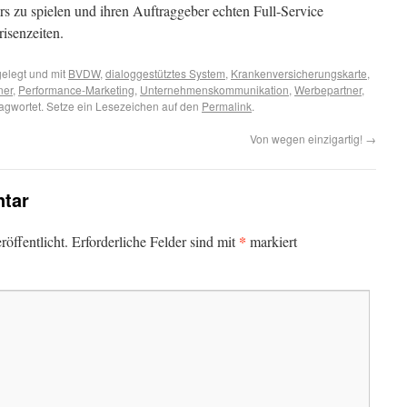
 zu spielen und ihren Auftraggeber echten Full-Service
risenzeiten.
elegt und mit
BVDW
,
dialoggestütztes System
,
Krankenversicherungskarte
,
ner
,
Performance-Marketing
,
Unternehmenskommunikation
,
Werbepartner
,
agwortet. Setze ein Lesezeichen auf den
Permalink
.
Von wegen einzigartig!
→
tar
*
öffentlicht.
Erforderliche Felder sind mit
markiert