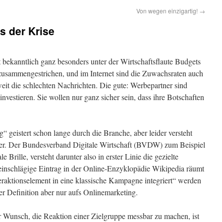
Von wegen einzigartig!
→
s der Krise
 bekanntlich ganz besonders unter der Wirtschaftsflaute Budgets
zusammengestrichen, und im Internet sind die Zuwachsraten auch
eit die schlechten Nachrichten. Die gute: Werbepartner sind
nvestieren. Sie wollen nur ganz sicher sein, dass ihre Botschaften
 geistert schon lange durch die Branche, aber leider versteht
nter. Der Bundesverband Digitale Wirtschaft (BVDW) zum Beispiel
e Brille, versteht darunter also in erster Linie die gezielte
inschlägige Eintrag in der Online-Enzyklopädie Wikipedia räumt
teraktionselement in eine klassische Kampagne integriert“ werden
ner Definition aber nur aufs Onlinemarketing.
er Wunsch, die Reaktion einer Zielgruppe messbar zu machen, ist