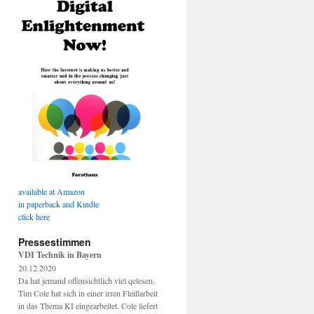
available at Amazon
in paperback and Kindle
click here
Pressestimmen
VDI Technik in Bayern
20.12.2020
Da hat jemand offensichtlich viel qelesen.
Tim Cole hat sich in einer irren Fleißarbeit
in das Thema KI eingearbeitet. Cole liefert