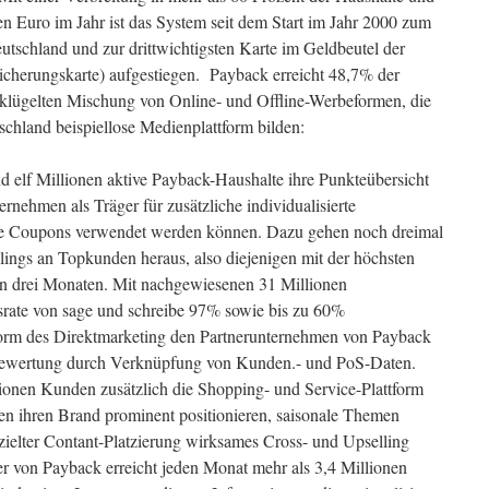
n Euro im Jahr ist das System seit dem Start im Jahr 2000 zum
tschland und zur drittwichtigsten Karte im Geldbeutel der
cherungskarte) aufgestiegen. Payback erreicht 48,7% der
klügelten Mischung von Online- und Offline-Werbeformen, die
hland beispiellose Medienplattform bilden:
nd elf Millionen aktive Payback-Haushalte ihre Punkteübersicht
ernehmen als Träger für zusätzliche individualisierte
se Coupons verwendet werden können. Dazu gehen noch dreimal
lings an Topkunden heraus, also diejenigen mit der höchsten
en drei Monaten. Mit nachgewiesenen 31 Millionen
srate von sage und schreibe 97% sowie bis zu 60%
Form des Direktmarketing den Partnerunternehmen von Payback
wertung durch Verknüpfung von Kunden.- und PoS-Daten.
lionen Kunden zusätzlich die Shopping- und Service-Plattform
n ihren Brand prominent positionieren, saisonale Themen
ezielter Contant-Platzierung wirksames Cross- und Upselling
er von Payback erreicht jeden Monat mehr als 3,4 Millionen