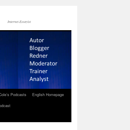
Internet-Essayist
Cole’s Podcasts
English Homepage
odcast