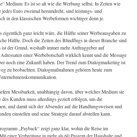
neue“ Medium: Es ist so alt wie die Werbung selbst. In Zeiten wie
e jedes Euro zweimal herumdreht, sind leistungs- und
uch in den klassischen Werbeformen wichtiger denn je.
es eigentlich ganz leicht wäre, die Hälfte seiner Werbeausgaben zu
he Hälfte. Doch die Zeiten des Blindflugs in dieser Branche sind
s ist der Grund, weshalb immer mehr Auftraggeber auf
 Adressaten einer Werbebotschaft wirklich kennt und die Message
erber noch eine Zukunft haben. Der Trend zum Dialogmarketing ist
nweg zu beobachten. Dialogmaßnahmen gehören heute zum
 Unternehmenskommunikation.
liefern Messbarkeit, unabhängig davon, über welches Medium sie
 des Kunden muss allerdings gezielt erfolgen, um die
chen, und damit sich der Absender auf die Handlungsweisen und
en einstellen und seine Strategie darauf abstellen kann.
ogramm „Payback“ zeigt ganz klar, wohin die Reise im
it einer Verbreitung in mehr als 60 Prozent der Haushalte und