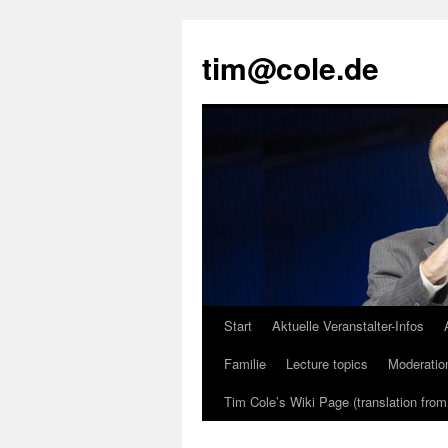
tim@cole.de
Start
Aktuelle Veranstalter-Infos
Familie
Lecture topics
Moderatio
Tim Cole’s Wiki Page (translation fro