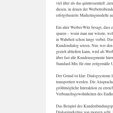
viel älter als das quintessentiell „
diesen, in denen der Werbetreibend
erfolgsbasierte Marketingmodelle a
Ein alter Werber-Witz besagt, dass 
sparen – wenn man nur wüsste, welc
in Wahrheit schon lange vorbei. Da
Kundendialog setzen. Nur, wer den
gezielt abliefern kann, wird als W
über fast alle Kundensegmente hi
Standard-Mix für eine zeitgemäße
Der Grund ist klar: Dialogsysteme 
transportiert werden. Die Ansprache
größtmögliche Interaktion zu errei
Verbrauchsgewohnheiten des Endkund
Das Beispiel des Kundenbindungspr
Dialogmarketing von morgen geht. M