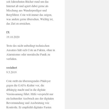
seit Jahrzehnten Bücher rund um das
Internet ab und agiert dabei gerne als
Mischung aus Wanderprediger und
Bergführer. Cole will immer das zeigen,
was andere gerne übersehen. Wichtig ist,
das Ziel zu erreichen.
IX
19.10.2020
Trotz des nicht unbedingt technischen
Ansatzes hält sich Cole an Fakten, ohne in
Alarmismus oder moralische Panik zu
verfallen.
socialnet
9.5.2019
Cole stellt ein überzeugendes Plädoyer
gegen die GAFA-Kultur vor, die
abhängig macht und in die digitale
Vereinsamung führt. Hilfe verspricht nur
ein kultureller Ausbruch aus der digitalen
Bevormundung und Ausbeutung wie
Kontrolle. Er empfiehlt digitales Fasten