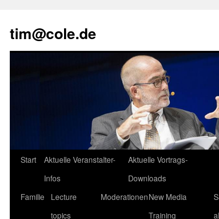
tim@cole.de
Start
Aktuelle Veranstalter-
Aktuelle Vortrags-
Infos
Downloads
Familie
Lecture
Moderationen
New Media
S
topics
Training
a