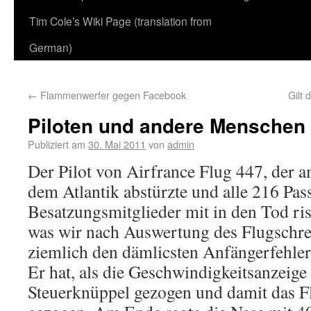
Tim Cole’s Wiki Page (translation from
German)
←
Flammenwerfer gegen Facebook
Gilt
Piloten und andere Menschen
Publiziert am
30. Mai 2011
von
admin
Der Pilot von Airfrance Flug 447, der 
dem Atlantik abstürzte und alle 216 Pas
Besatzungsmitglieder mit in den Tod riss
was wir nach Auswertung des Flugschre
ziemlich den dämlicsten Anfängerfehler
Er hat, als die Geschwindigkeitsanzeige 
Steuerknüppel gezogen und damit das 