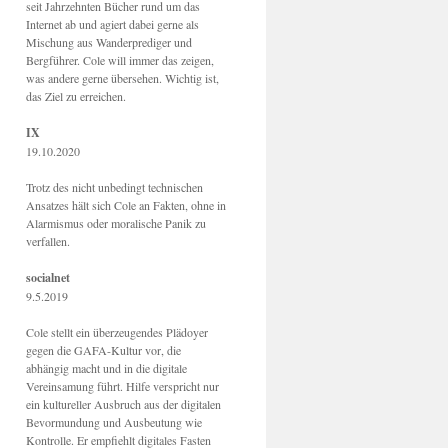
seit Jahrzehnten Bücher rund um das
Internet ab und agiert dabei gerne als
Mischung aus Wanderprediger und
Bergführer. Cole will immer das zeigen,
was andere gerne übersehen. Wichtig ist,
das Ziel zu erreichen.
IX
19.10.2020
Trotz des nicht unbedingt technischen
Ansatzes hält sich Cole an Fakten, ohne in
Alarmismus oder moralische Panik zu
verfallen.
socialnet
9.5.2019
Cole stellt ein überzeugendes Plädoyer
gegen die GAFA-Kultur vor, die
abhängig macht und in die digitale
Vereinsamung führt. Hilfe verspricht nur
ein kultureller Ausbruch aus der digitalen
Bevormundung und Ausbeutung wie
Kontrolle. Er empfiehlt digitales Fasten