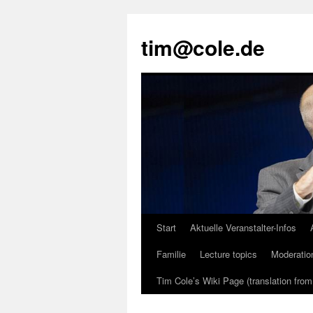
tim@cole.de
Start
Aktuelle Veranstalter-Infos
Familie
Lecture topics
Moderatio
Tim Cole’s Wiki Page (translation fro