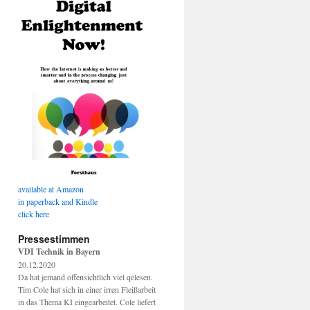
available at Amazon
in paperback and Kindle
click here
Pressestimmen
VDI Technik in Bayern
20.12.2020
Da hat jemand offensichtlich viel qelesen.
Tim Cole hat sich in einer irren Fleißarbeit
in das Thema KI eingearbeitet. Cole liefert