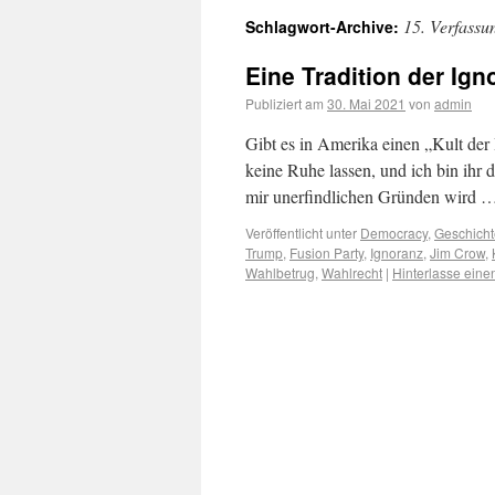
15. Verfassu
Schlagwort-Archive:
Eine Tradition der Ign
Publiziert am
30. Mai 2021
von
admin
Gibt es in Amerika einen „Kult der 
keine Ruhe lassen, und ich bin ihr
mir unerfindlichen Gründen wird 
Veröffentlicht unter
Democracy
,
Geschicht
Trump
,
Fusion Party
,
Ignoranz
,
Jim Crow
,
Wahlbetrug
,
Wahlrecht
|
Hinterlasse ein