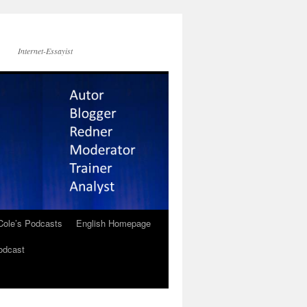
Internet-Essayist
Cole’s Podcasts
English Homepage
odcast