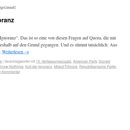
ngszusatz
oranz
Ignoranz“. Das ist so eine von diesen Fragen auf Quora, die mir
 deshalb auf den Grund gegangen. Und es stimmt tatsächlich: Aus
…
Weiterlesen
→
e
|
Verschlagwortet mit
15. Verfassungszusatz
,
American Party
,
Donald
Know-Nothings
,
Kult der Ignoranz
,
Milard Fillmore
,
Republikanische Partei
,
en Kommentar