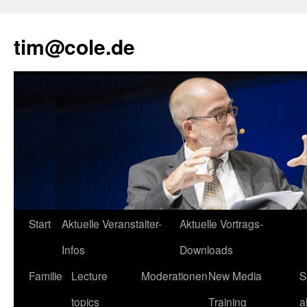
tim@cole.de
Start
Aktuelle Veranstalter-
Aktuelle Vortrags-
Infos
Downloads
Familie
Lecture
Moderationen
New Media
S
topics
Training
a