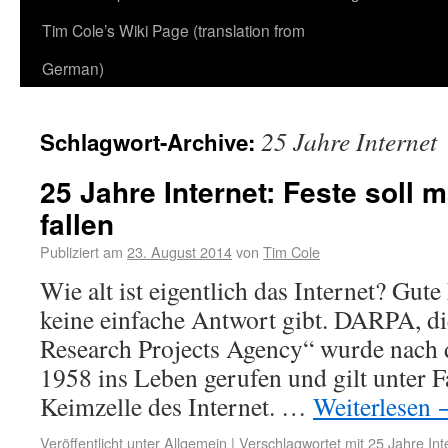
Tim Cole’s Wiki Page (translation from
German)
25 Jahre Internet
Schlagwort-Archive:
25 Jahre Internet: Feste soll m
fallen
Publiziert am
23. August 2014
von
Tim Cole
Wie alt ist eigentlich das Internet? Gute 
keine einfache Antwort gibt. DARPA, d
Research Projects Agency“ wurde nach
1958 ins Leben gerufen und gilt unter F
Keimzelle des Internet. …
Weiterlesen
Veröffentlicht unter
Allgemein
|
Verschlagwortet mit
25 Jahre Int