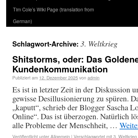
Tim Cole’s Wiki Page (translation from
German)
3. Weltkrieg
Schlagwort-Archive:
Shitstorms, oder: Das Goldene 
Kundenkommunikation
Publiziert am
12. Dezember 2025
von
admin
Es ist in letzter Zeit in der Diskussion 
gewisse Desillusionierung zu spüren. Da
„kaputt“, schrieb der Blogger Sascha L
Online“. Das ist überzogen. Natürlich lös
alle Probleme der Menschheit, …
Weite
Veröffentlicht unter
Allgemein
|
Verschlagwortet mit
3. Weltkrieg