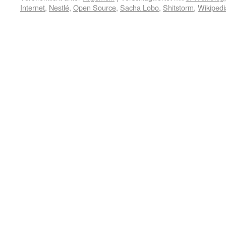
Internet
,
Nestlé
,
Open Source
,
Sacha Lobo
,
Shitstorm
,
Wikipedi