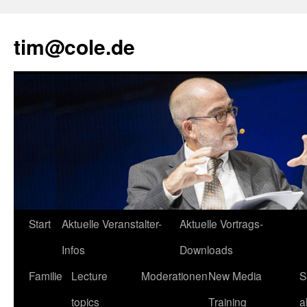
tim@cole.de
Start
Aktuelle Veranstalter-
Aktuelle Vortrags-
Infos
Downloads
Familie
Lecture
Moderationen
New Media
S
topics
Training
a