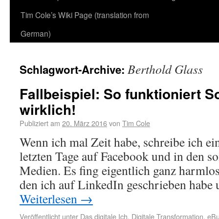
Tim Cole’s Wiki Page (translation from
German)
Berthold Glass
Schlagwort-Archive:
Fallbeispiel: So funktioniert S
wirklich!
Publiziert am
20. März 2016
von
Tim Cole
Wenn ich mal Zeit habe, schreibe ich ein
letzten Tage auf Facebook und in den so
Medien. Es fing eigentlich ganz harmlos
den ich auf LinkedIn geschrieben habe
Weiterlesen
→
Veröffentlicht unter
Das digitale Ich
,
Digitale Transformation
,
eBu