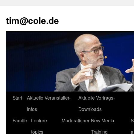
tim@cole.de
Start
Aktuelle Veranstalter-
Aktuelle Vortrags-
Infos
Downloads
Familie
Lecture
Moderationen
New Media
S
topics
Training
a