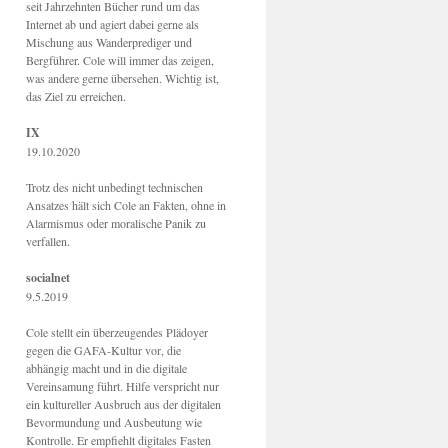
seit Jahrzehnten Bücher rund um das
Internet ab und agiert dabei gerne als
Mischung aus Wanderprediger und
Bergführer. Cole will immer das zeigen,
was andere gerne übersehen. Wichtig ist,
das Ziel zu erreichen.
IX
19.10.2020
Trotz des nicht unbedingt technischen
Ansatzes hält sich Cole an Fakten, ohne in
Alarmismus oder moralische Panik zu
verfallen.
socialnet
9.5.2019
Cole stellt ein überzeugendes Plädoyer
gegen die GAFA-Kultur vor, die
abhängig macht und in die digitale
Vereinsamung führt. Hilfe verspricht nur
ein kultureller Ausbruch aus der digitalen
Bevormundung und Ausbeutung wie
Kontrolle. Er empfiehlt digitales Fasten