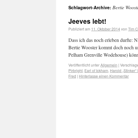
Bertie Woost
Schlagwort-Archive:
Jeeves lebt!
Publiziert am
11. Oktober 2014
von
Tim C
Dass ich das noch erleben durfte: Na
Bertie Wooster kommt doch noch un
Pelham Grenville Wodehouse) könn
Veröffentlicht unter
Allgemein
|
Verschlagw
Pirbright
,
Earl of Ickham
,
Harold „Stinker“ 
Fred
|
Hinterlasse einen Kommentar