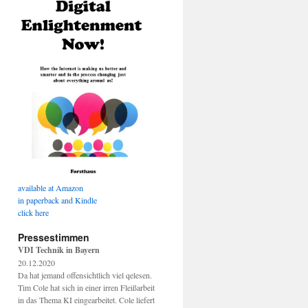
available at Amazon
in paperback and Kindle
click here
Pressestimmen
VDI Technik in Bayern
20.12.2020
Da hat jemand offensichtlich viel qelesen.
Tim Cole hat sich in einer irren Fleißarbeit
in das Thema KI eingearbeitet. Cole liefert