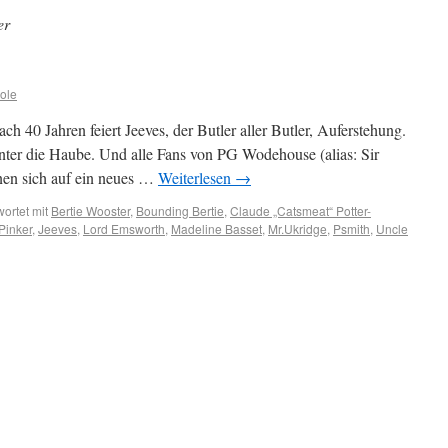
er
ole
ch 40 Jahren feiert Jeeves, der Butler aller Butler, Auferstehung.
ter die Haube. Und alle Fans von PG Wodehouse (alias: Sir
en sich auf ein neues …
Weiterlesen
→
ortet mit
Bertie Wooster
,
Bounding Bertie
,
Claude „Catsmeat“ Potter-
Pinker
,
Jeeves
,
Lord Emsworth
,
Madeline Basset
,
Mr.Ukridge
,
Psmith
,
Uncle