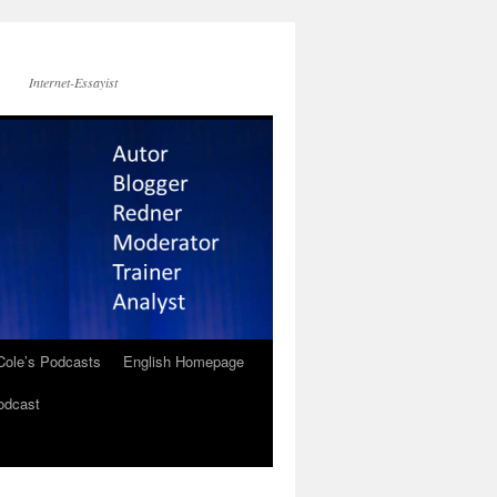
Internet-Essayist
Cole’s Podcasts
English Homepage
odcast