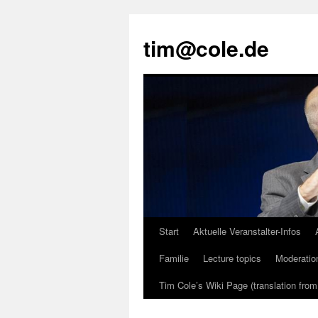
tim@cole.de
Start
Aktuelle Veranstalter-Infos
Familie
Lecture topics
Moderatio
Tim Cole’s Wiki Page (translation fro