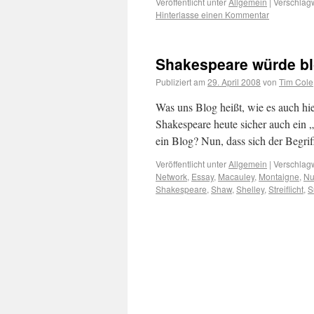
Veröffentlicht unter
Allgemein
|
Verschlagw
Hinterlasse einen Kommentar
Shakespeare würde b
Publiziert am
29. April 2008
von
Tim Cole
Was uns Blog heißt, wie es auch hi
Shakespeare heute sicher auch ein „
ein Blog? Nun, dass sich der Begr
Veröffentlicht unter
Allgemein
|
Verschlagw
Network
,
Essay
,
Macauley
,
Montaigne
,
Nu
Shakespeare
,
Shaw
,
Shelley
,
Streiflicht
,
S