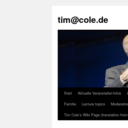
tim@cole.de
Start
Aktuelle Veranstalter-Infos
Familie
Lecture topics
Moderatio
Tim Cole’s Wiki Page (translation fro