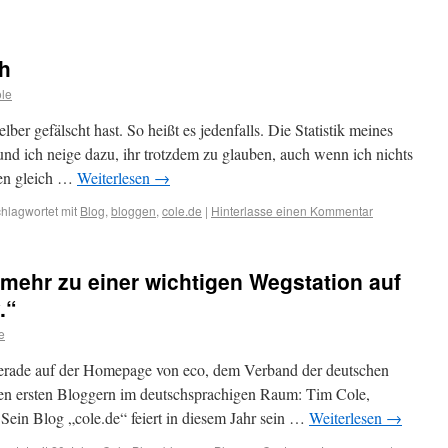
ch
le
selber gefälscht hast. So heißt es jedenfalls. Die Statistik meines
und ich neige dazu, ihr trotzdem zu glauben, auch wenn ich nichts
len gleich …
Weiterlesen
→
hlagwortet mit
Blog
,
bloggen
,
cole.de
|
Hinterlasse einen Kommentar
mehr zu einer wichtigen Wegstation auf
.“
e
 gerade auf der Homepage von eco, dem Verband der deutschen
u den ersten Bloggern im deutschsprachigen Raum: Tim Cole,
 Sein Blog „cole.de“ feiert in diesem Jahr sein …
Weiterlesen
→