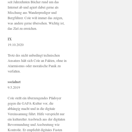
seit Jahrzehnten Bücher rund um das
Internet ab und agiert dabei gerne als
Mischung aus Wanderprediger und
Bergführer. Cole will immer das zeigen,
was andere gerne übersehen. Wichtig ist,
das Ziel zu erreichen.
IX
19.10.2020
Trotz des nicht unbedingt technischen
Ansatzes hält sich Cole an Fakten, ohne in
Alarmismus oder moralische Panik zu
verfallen.
socialnet
9.5.2019
Cole stellt ein überzeugendes Plädoyer
gegen die GAFA-Kultur vor, die
abhängig macht und in die digitale
Vereinsamung führt. Hilfe verspricht nur
ein kultureller Ausbruch aus der digitalen
Bevormundung und Ausbeutung wie
Kontrolle. Er empfiehlt digitales Fasten