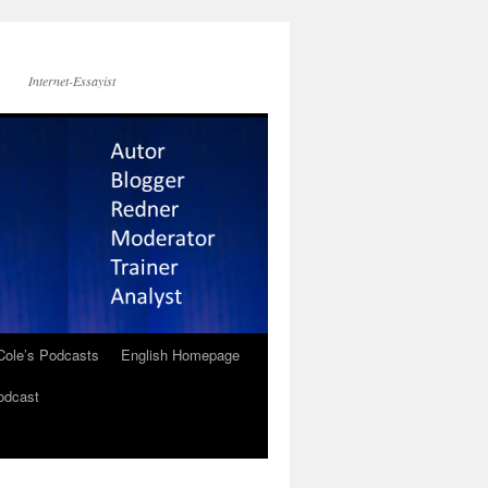
Internet-Essayist
Cole’s Podcasts
English Homepage
odcast