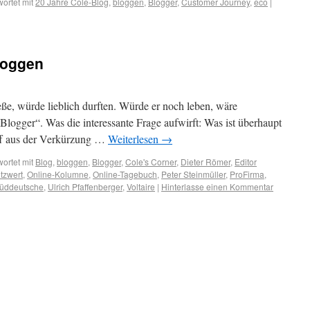
ortet mit
20 Jahre Cole-Blog
,
bloggen
,
Blogger
,
Customer Journey
,
eco
|
loggen
eße, würde lieblich durften. Würde er noch leben, wäre
Blogger“. Was die interessante Frage aufwirft: Was ist überhaupt
iff aus der Verkürzung …
Weiterlesen
→
ortet mit
Blog
,
bloggen
,
Blogger
,
Cole's Corner
,
Dieter Römer
,
Editor
tzwert
,
Online-Kolumne
,
Online-Tagebuch
,
Peter Steinmüller
,
ProFirma
,
üddeutsche
,
Ulrich Pfaffenberger
,
Voltaire
|
Hinterlasse einen Kommentar