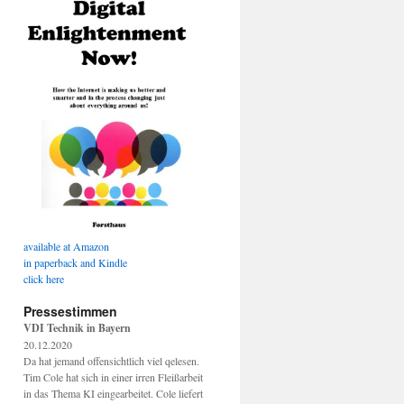
available at Amazon
in paperback and Kindle
click here
Pressestimmen
VDI Technik in Bayern
20.12.2020
Da hat jemand offensichtlich viel qelesen.
Tim Cole hat sich in einer irren Fleißarbeit
in das Thema KI eingearbeitet. Cole liefert