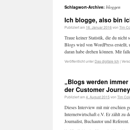
bloggen
Schlagwort-Archive:
Ich blogge, also bin i
Publiziert am
16. Januar 2016
von
Tim Co
Traue keiner Statistik, die du nicht 
Blogs wird von WordPress erstellt, 
daran habe drehen können. Mir fal
Veröffentlicht unter
Das digitale Ich
|
Versc
„Blogs werden immer 
der Customer Journey
Publiziert am
4. August 2015
von
Tim Col
Dieses Interview mit mir erschien
Internetwirtschaft e.V. Er zählt z
Journalist, Buchautor und Referent.