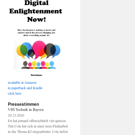
available at Amazon
in paperback and Kindle
click here
Pressestimmen
VDI Technik in Bayern
20.12.2020
Da hat jemand offensichtlich viel qelesen.
Tim Cole hat sich in einer irren Fleißarbeit
in das Thema KI eingearbeitet. Cole liefert