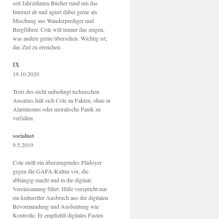
seit Jahrzehnten Bücher rund um das
Internet ab und agiert dabei gerne als
Mischung aus Wanderprediger und
Bergführer. Cole will immer das zeigen,
was andere gerne übersehen. Wichtig ist,
das Ziel zu erreichen.
IX
19.10.2020
Trotz des nicht unbedingt technischen
Ansatzes hält sich Cole an Fakten, ohne in
Alarmismus oder moralische Panik zu
verfallen.
socialnet
9.5.2019
Cole stellt ein überzeugendes Plädoyer
gegen die GAFA-Kultur vor, die
abhängig macht und in die digitale
Vereinsamung führt. Hilfe verspricht nur
ein kultureller Ausbruch aus der digitalen
Bevormundung und Ausbeutung wie
Kontrolle. Er empfiehlt digitales Fasten