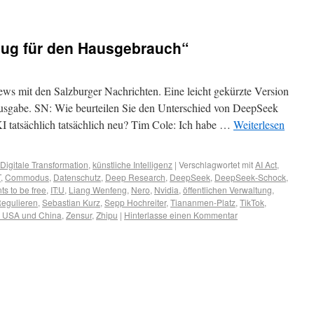
nug für den Hausgebrauch“
iews mit den Salzburger Nachrichten. Eine leicht gekürzte Version
ausgabe. SN: Wie beurteilen Sie den Unterschied von DeepSeek
I tatsächlich tatsächlich neu? Tim Cole: Ich habe …
Weiterlesen
Digitale Transformation
,
künstliche Intelligenz
|
Verschlagwortet mit
AI Act
,
T
,
Commodus
,
Datenschutz
,
Deep Research
,
DeepSeek
,
DeepSeek-Schock
,
ts to be free
,
IT:U
,
Liang Wenfeng
,
Nero
,
Nvidia
,
öffentlichen Verwaltung
,
egulieren
,
Sebastian Kurz
,
Sepp Hochreiter
,
Tiananmen-Platz
,
TikTok
,
n USA und China
,
Zensur
,
Zhipu
|
Hinterlasse einen Kommentar