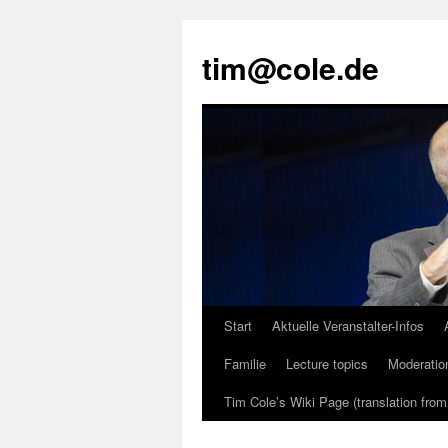
tim@cole.de
Start
Aktuelle Veranstalter-Infos
Familie
Lecture topics
Moderatio
Tim Cole’s Wiki Page (translation fro