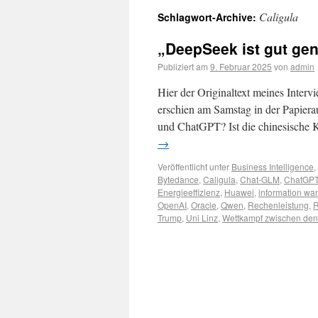
Caligula
Schlagwort-Archive:
„DeepSeek ist gut ge
Publiziert am
9. Februar 2025
von
admin
Hier der Originaltext meines Interv
erschien am Samstag in der Papier
und ChatGPT? Ist die chinesische K
→
Veröffentlicht unter
Business Intelligence
,
Bytedance
,
Caligula
,
Chat-GLM
,
ChatGP
Energieeffizienz
,
Huawei
,
information wan
OpenAI
,
Oracle
,
Qwen
,
Rechenleistung
,
R
Trump
,
Uni Linz
,
Wettkampf zwischen de