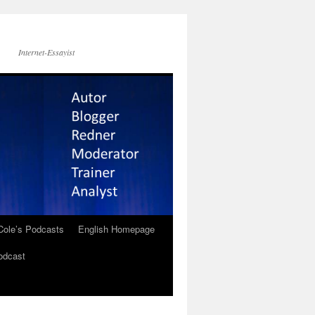
Internet-Essayist
Cole’s Podcasts
English Homepage
odcast