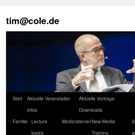
tim@cole.de
Start
Aktuelle Veranstalter-
Aktuelle Vortrags-
Infos
Downloads
Familie
Lecture
Moderationen
New Media
S
topics
Training
a