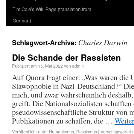
Tim Cole’s Wiki Page (translation from
German)
Charles Darwin
Schlagwort-Archive:
Die Schande der Rassisten
Publiziert am
15. Mai 2022
von
admin
Auf Quora fragt einer: „Was waren die 
Slawophobie in Nazi-Deutschland?“ Dies
mich, und zwar wahrscheinlich deshalb, 
greift. Die Nationalsozialisten schafften 
pseudowissenschaftliche Struktur von me
Publikationen zu schaffen, die …
Weite
Veröffentlicht unter
Humanismus
,
Rassismus
|
Verschlagwortet m