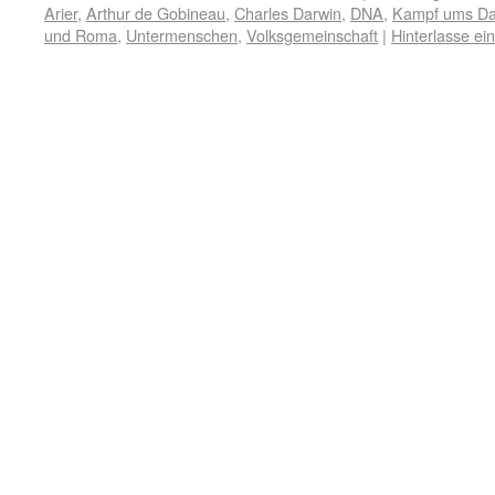
Arier
,
Arthur de Gobineau
,
Charles Darwin
,
DNA
,
Kampf ums Da
und Roma
,
Untermenschen
,
Volksgemeinschaft
|
Hinterlasse e