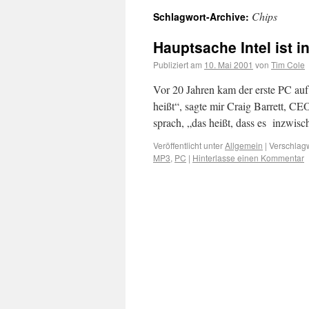
Chips
Schlagwort-Archive:
Hauptsache Intel ist i
Publiziert am
10. Mai 2001
von
Tim Cole
Vor 20 Jahren kam der erste PC au
heißt“, sagte mir Craig Barrett, CE
sprach, „das heißt, dass es inzwi
Veröffentlicht unter
Allgemein
|
Verschlagw
MP3
,
PC
|
Hinterlasse einen Kommentar