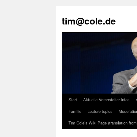
tim@cole.de
Start
Aktuelle Veranstalter-Infos
Familie
Lecture topics
Moderatio
Tim Cole’s Wiki Page (translation fro