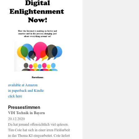
available at Amazon
in paperback and Kindle
click here
Pressestimmen
VDI Technik in Bayern
20.12.2020
Da hat jemand offensichtlich viel qelesen.
Tim Cole hat sich in einer irren Fleißarbeit
in das Thema KI eingearbeitet. Cole liefert