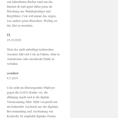
seit Jahrzehnten Bücher rund um das
Internet ab und agiert dabei gerne als
Mischung aus Wanderprediger und
Bergführer. Cole will immer das zeigen,
was andere gerne übersehen. Wichtig ist,
das Ziel zu erreichen.
IX
19.10.2020
Trotz des nicht unbedingt technischen
Ansatzes hält sich Cole an Fakten, ohne in
Alarmismus oder moralische Panik zu
verfallen.
socialnet
9.5.2019
Cole stellt ein überzeugendes Plädoyer
gegen die GAFA-Kultur vor, die
abhängig macht und in die digitale
Vereinsamung führt. Hilfe verspricht nur
ein kultureller Ausbruch aus der digitalen
Bevormundung und Ausbeutung wie
Kontrolle. Er empfiehlt digitales Fasten