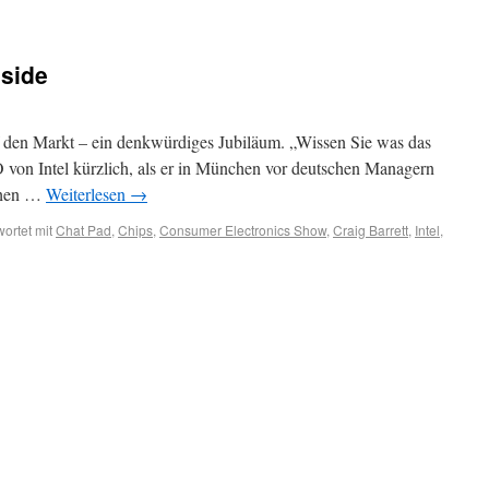
nside
f den Markt – ein denkwürdiges Jubiläum. „Wissen Sie was das
O von Intel kürzlich, als er in München vor deutschen Managern
schen …
Weiterlesen
→
ortet mit
Chat Pad
,
Chips
,
Consumer Electronics Show
,
Craig Barrett
,
Intel
,