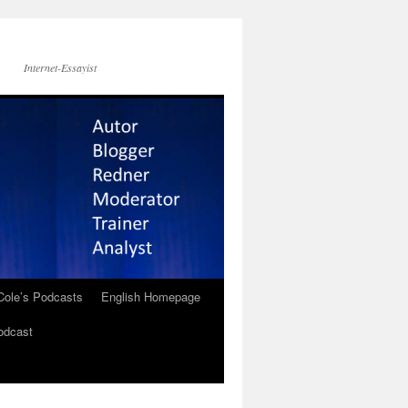
Internet-Essayist
Cole’s Podcasts
English Homepage
odcast