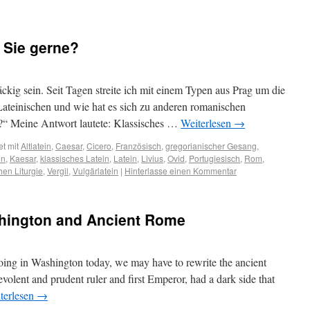
 Sie gerne?
kig sein. Seit Tagen streite ich mit einem Typen aus Prag um die
Lateinischen und wie hat es sich zu anderen romanischen
t?“ Meine Antwort lautete: Klassisches …
Weiterlesen
→
t mit
Altlatein
,
Caesar
,
Cicero
,
Französisch
,
gregorianischer Gesang
,
en
,
Kaesar
,
klassisches Latein
,
Latein
,
Livius
,
Ovid
,
Portugiesisch
,
Rom
,
hen Liturgie
,
Vergil
,
Vulgärlatein
|
Hinterlasse einen Kommentar
hington and Ancient Rome
ing in Washington today, we may have to rewrite the ancient
volent and prudent ruler and first Emperor, had a dark side that
terlesen
→