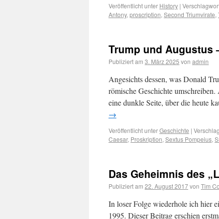
Veröffentlicht unter
History
|
Verschlagwort
Antony
,
proscription
,
Second Triumvirate
,
Trump und Augustus – 
Publiziert am
3. März 2025
von
admin
Angesichts dessen, was Donald Tru
römische Geschichte umschreiben. A
eine dunkle Seite, über die heute 
→
Veröffentlicht unter
Geschichte
|
Verschlag
Caesar
,
Proskription
,
Sextus Pompeius
,
S
Das Geheimnis des „Lo
Publiziert am
22. August 2017
von
Tim Co
In loser Folge wiederhole ich hier 
1995. Dieser Beitrag erschien erst