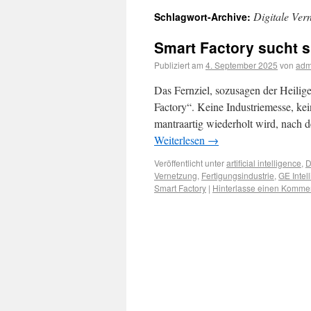
Digitale Ver
Schlagwort-Archive:
Smart Factory sucht s
Publiziert am
4. September 2025
von
adm
Das Fernziel, sozusagen der Heilige 
Factory“. Keine Industriemesse, k
mantraartig wiederholt wird, nach 
Weiterlesen
→
Veröffentlicht unter
artificial intelligence
,
D
Vernetzung
,
Fertigungsindustrie
,
GE Intel
Smart Factory
|
Hinterlasse einen Komme