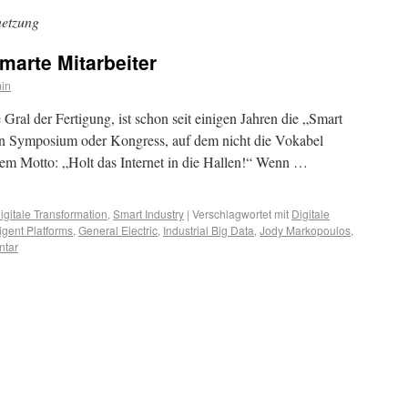
netzung
marte Mitarbeiter
in
Gral der Fertigung, ist schon seit einigen Jahren die „Smart
ein Symposium oder Kongress, auf dem nicht die Vokabel
dem Motto: „Holt das Internet in die Hallen!“ Wenn …
igitale Transformation
,
Smart Industry
|
Verschlagwortet mit
Digitale
ligent Platforms
,
General Electric
,
Industrial Big Data
,
Jody Markopoulos
,
ntar