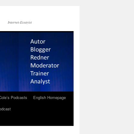
Internet-Essayist
Cole’s Podcasts
English Homepage
odcast