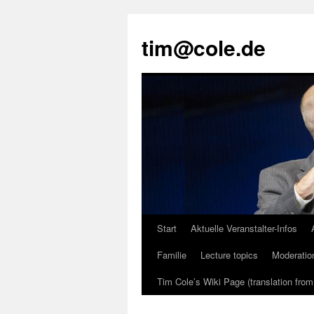
tim@cole.de
Start
Aktuelle Veranstalter-Infos
Familie
Lecture topics
Moderatio
Tim Cole’s Wiki Page (translation fro