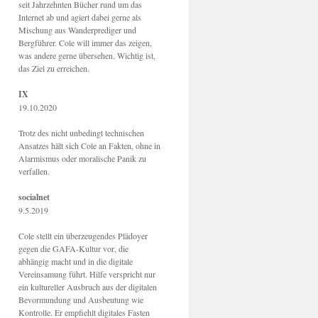
seit Jahrzehnten Bücher rund um das
Internet ab und agiert dabei gerne als
Mischung aus Wanderprediger und
Bergführer. Cole will immer das zeigen,
was andere gerne übersehen. Wichtig ist,
das Ziel zu erreichen.
IX
19.10.2020
Trotz des nicht unbedingt technischen
Ansatzes hält sich Cole an Fakten, ohne in
Alarmismus oder moralische Panik zu
verfallen.
socialnet
9.5.2019
Cole stellt ein überzeugendes Plädoyer
gegen die GAFA-Kultur vor, die
abhängig macht und in die digitale
Vereinsamung führt. Hilfe verspricht nur
ein kultureller Ausbruch aus der digitalen
Bevormundung und Ausbeutung wie
Kontrolle. Er empfiehlt digitales Fasten