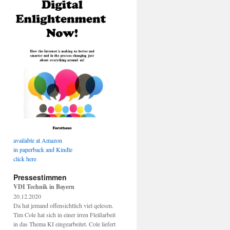
available at Amazon
in paperback and Kindle
click here
Pressestimmen
VDI Technik in Bayern
20.12.2020
Da hat jemand offensichtlich viel qelesen.
Tim Cole hat sich in einer irren Fleißarbeit
in das Thema KI eingearbeitet. Cole liefert