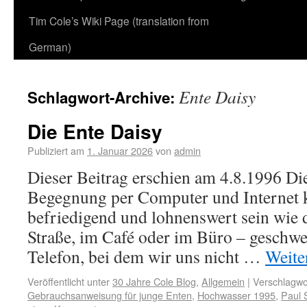
Tim Cole’s Wiki Page (translation from
German)
Ente Daisy
Schlagwort-Archive:
Die Ente Daisy
Publiziert am
1. Januar 2026
von
admin
Dieser Beitrag erschien am 4.8.1996 D
Begegnung per Computer und Internet 
befriedigend und lohnenswert sein wie 
Straße, im Café oder im Büro – geschwe
Telefon, bei dem wir uns nicht …
Weite
Veröffentlicht unter
30 Jahre Cole Blog
,
Allgemein
|
Verschlagwor
Gebrauchsanweisung für junge Enten
,
Hochwasser 1995
,
Paul 