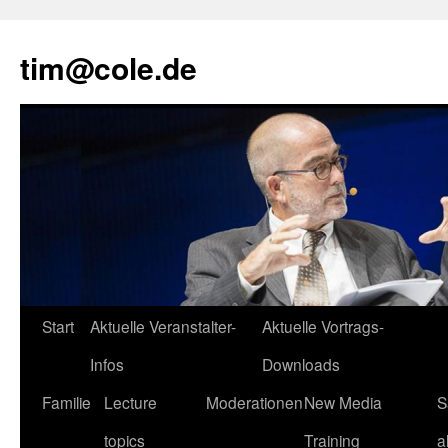
tim@cole.de
Start
Aktuelle Veranstalter-
Aktuelle Vortrags-
Infos
Downloads
Familie
Lecture
Moderationen
New Media
S
topics
Training
a