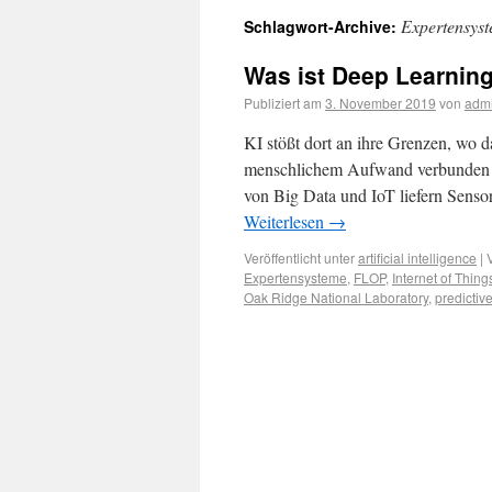
Expertensys
Schlagwort-Archive:
Was ist Deep Learning 
Publiziert am
3. November 2019
von
adm
KI stößt dort an ihre Grenzen, wo d
menschlichem Aufwand verbunden ist
von Big Data und IoT liefern Sen
Weiterlesen
→
Veröffentlicht unter
artificial intelligence
|
Expertensysteme
,
FLOP
,
Internet of Things
Oak Ridge National Laboratory
,
predictiv