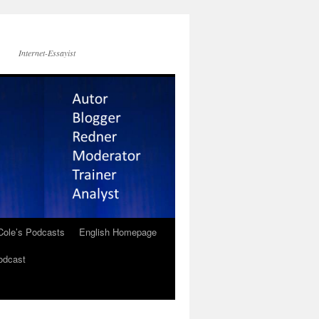
Internet-Essayist
Cole’s Podcasts
English Homepage
odcast