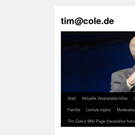
tim@cole.de
Start
Aktuelle Veranstalter-Infos
Familie
Lecture topics
Moderatio
Tim Cole’s Wiki Page (translation fro