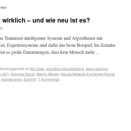
teme
wirklich – und wie neu ist es?
in
as Trainieren intelligenter Systeme und Algorithmen mit
. Expertensysteme sind dafür das beste Beispiel: Im Zeitalter
soren so große Datenmengen, dass kein Mensch mehr …
Verschlagwortet mit
Big Data
,
cognitive manufacturing
,
deep learning
,
 (IoT)
,
Khronos Group
,
Marvin Minsky
,
Neural Network Exchange Format
,
e maintenance
,
Summit
|
1 Kommentar