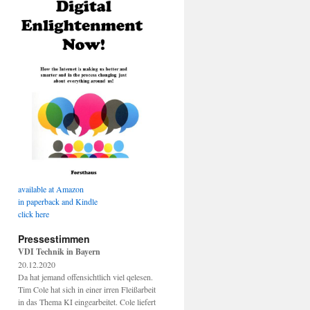
available at Amazon
in paperback and Kindle
click here
Pressestimmen
VDI Technik in Bayern
20.12.2020
Da hat jemand offensichtlich viel qelesen.
Tim Cole hat sich in einer irren Fleißarbeit
in das Thema KI eingearbeitet. Cole liefert