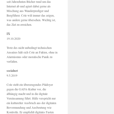
seit Jahrzehnten Bücher rund um das
Internet ab und agiert dabei gerne als
Mischung aus Wanderprediger und
Bergführer. Cole will immer das zeigen,
was andere gerne übersehen. Wichtig ist,
das Ziel zu erreichen.
IX
19.10.2020
Trotz des nicht unbedingt technischen
Ansatzes hält sich Cole an Fakten, ohne in
Alarmismus oder moralische Panik zu
verfallen.
socialnet
9.5.2019
Cole stellt ein überzeugendes Plädoyer
gegen die GAFA-Kultur vor, die
abhängig macht und in die digitale
Vereinsamung führt. Hilfe verspricht nur
ein kultureller Ausbruch aus der digitalen
Bevormundung und Ausbeutung wie
Kontrolle. Er empfiehlt digitales Fasten