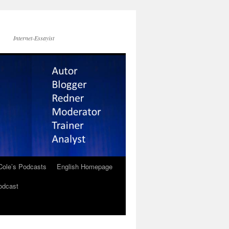
Internet-Essayist
Cole’s Podcasts
English Homepage
odcast