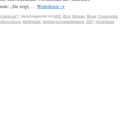
ste: „Sie zeigt, …
Weiterlesen
→
urnalismus?
|
Verschlagwortet mit
ARD
,
Blog
,
Blogger
,
Blogs
,
Crossmedia
,
diennutzung
,
Multimedia
,
Verdrängungswettbewerb
,
ZDF
|
Hinterlasse