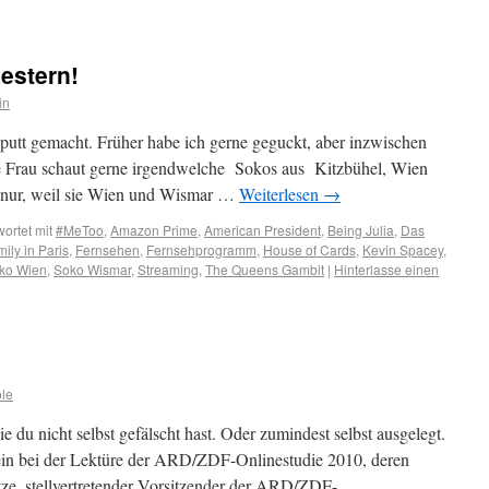
estern!
in
utt gemacht. Früher habe ich gerne geguckt, aber inzwischen
e Frau schaut gerne irgendwelche Sokos aus Kitzbühel, Wien
h nur, weil sie Wien und Wismar …
Weiterlesen
→
ortet mit
#MeToo
,
Amazon Prime
,
American President
,
Being Julia
,
Das
ily in Paris
,
Fernsehen
,
Fernsehprogramm
,
House of Cards
,
Kevin Spacey
,
ko Wien
,
Soko Wismar
,
Streaming
,
The Queens Gambit
|
Hinterlasse einen
le
ie du nicht selbst gefälscht hast. Oder zumindest selbst ausgelegt.
r ein bei der Lektüre der ARD/ZDF-Onlinestudie 2010, deren
ze, stellvertretender Vorsitzender der ARD/ZDF-