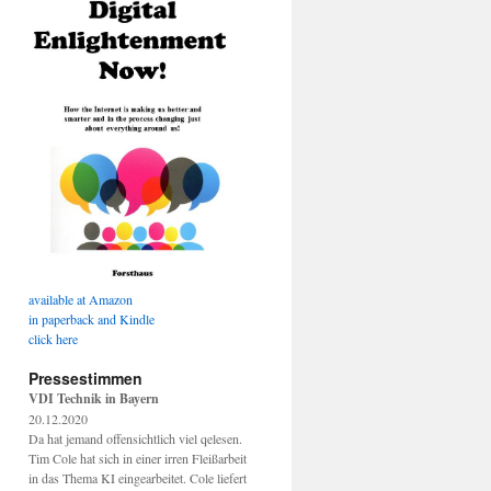
available at Amazon
in paperback and Kindle
click here
Pressestimmen
VDI Technik in Bayern
20.12.2020
Da hat jemand offensichtlich viel qelesen.
Tim Cole hat sich in einer irren Fleißarbeit
in das Thema KI eingearbeitet. Cole liefert