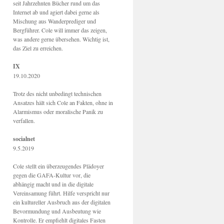
seit Jahrzehnten Bücher rund um das
Internet ab und agiert dabei gerne als
Mischung aus Wanderprediger und
Bergführer. Cole will immer das zeigen,
was andere gerne übersehen. Wichtig ist,
das Ziel zu erreichen.
IX
19.10.2020
Trotz des nicht unbedingt technischen
Ansatzes hält sich Cole an Fakten, ohne in
Alarmismus oder moralische Panik zu
verfallen.
socialnet
9.5.2019
Cole stellt ein überzeugendes Plädoyer
gegen die GAFA-Kultur vor, die
abhängig macht und in die digitale
Vereinsamung führt. Hilfe verspricht nur
ein kultureller Ausbruch aus der digitalen
Bevormundung und Ausbeutung wie
Kontrolle. Er empfiehlt digitales Fasten