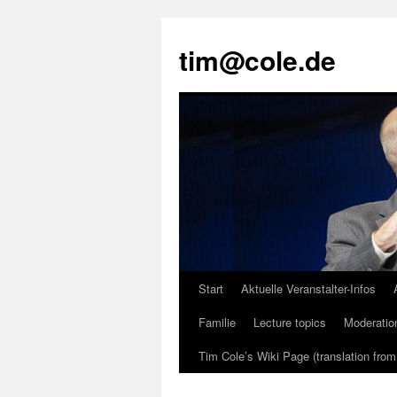
tim@cole.de
Start
Aktuelle Veranstalter-Infos
Familie
Lecture topics
Moderatio
Tim Cole’s Wiki Page (translation fro