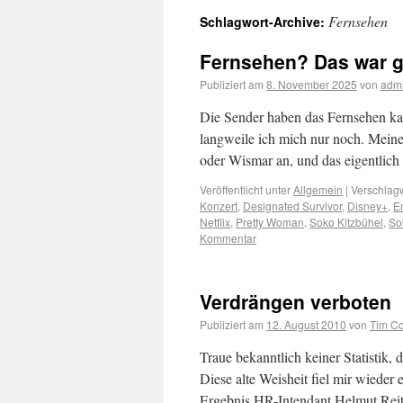
Fernsehen
Schlagwort-Archive:
Fernsehen? Das war g
Publiziert am
8. November 2025
von
adm
Die Sender haben das Fernsehen kap
langweile ich mich nur noch. Mein
oder Wismar an, und das eigentlic
Veröffentlicht unter
Allgemein
|
Verschlagw
Konzert
,
Designated Survivor
,
Disney+
,
Em
Netflix
,
Pretty Woman
,
Soko Kitzbühel
,
So
Kommentar
Verdrängen verboten
Publiziert am
12. August 2010
von
Tim Co
Traue bekanntlich keiner Statistik, d
Diese alte Weisheit fiel mir wiede
Ergebnis HR-Intendant Helmut Reit