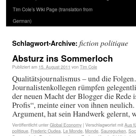
Tim Cole’s Wiki Page (translation from
German)
fiction politique
Schlagwort-Archive:
Absturz ins Sommerloch
Publiziert am
15. August 2011
von
Tim Cole
Qualitätsjournalismus – und die Folg
Journalistenkollegen rümpfen gelegentl
der neuen Macht der Blogger die Rede is
Profis“, meinte einer von ihnen neulich.
Argument, hat sein Handwerk gelernt,
Veröffentlicht unter
Global Economy
|
Verschlagwortet mit
Aus f
politique
,
Frederic Oudea
,
Le Monde
,
Monde
,
Sauregurken
,
Soc