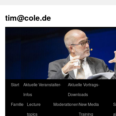
tim@cole.de
Start
Aktuelle Veranstalter-
Aktuelle Vortrags-
Infos
Downloads
Familie
Lecture
Moderationen
New Media
S
topics
Training
a