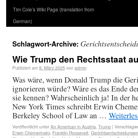
Tim Cole’s Wiki Page (translation from
German)
Gerichtsentschei
Schlagwort-Archive:
Wie Trump den Rechtsstaat au
Publiziert am
8. März 2025
von
admin
Was wäre, wenn Donald Trump die Geri
ignorieren würde? Wäre es das Ende de
sie kennen? Wahrscheinlich ja! In der 
New York Times schreibt Erwin Chemer
Berkeley School of Law an …
Weiterle
Veröffentlicht unter
An American in Austria
,
Trump
|
Verschlagwo
Erwin Chemerinsky
,
Franklin Roosevelt
,
Gerichtsentscheidunge