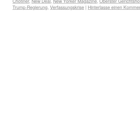
Chotiner
,
New Deal
,
New Yorker Magazine
,
Oberster Gerichtsho
Trump-Regierung
,
Verfassungskrise
|
Hinterlasse einen Komme