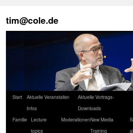
tim@cole.de
Start
Aktuelle Veranstalter-
Aktuelle Vortrags-
Infos
Downloads
Familie
Lecture
Moderationen
New Media
S
topics
Training
a