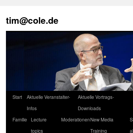
tim@cole.de
Start
Aktuelle Veranstalter-
Aktuelle Vortrags-
Infos
Downloads
Familie
Lecture
Moderationen
New Media
S
topics
Training
a