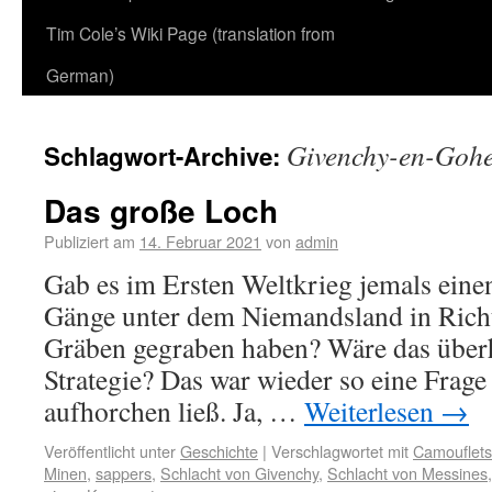
Tim Cole’s Wiki Page (translation from
German)
Givenchy-en-Gohe
Schlagwort-Archive:
Das große Loch
Publiziert am
14. Februar 2021
von
admin
Gab es im Ersten Weltkrieg jemals einen
Gänge unter dem Niemandsland in Richt
Gräben gegraben haben? Wäre das über
Strategie? Das war wieder so eine Frage
aufhorchen ließ. Ja, …
Weiterlesen
→
Veröffentlicht unter
Geschichte
|
Verschlagwortet mit
Camouflets
Minen
,
sappers
,
Schlacht von Givenchy
,
Schlacht von Messines