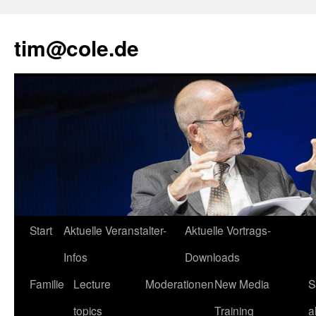
tim@cole.de
Start
Aktuelle Veranstalter-
Aktuelle Vortrags-
Infos
Downloads
Familie
Lecture
Moderationen
New Media
S
topics
Training
a