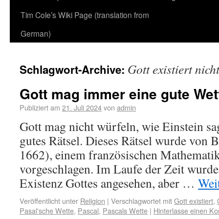
Tim Cole’s Wiki Page (translation from
German)
Gott existiert nich
Schlagwort-Archive:
Gott mag immer eine gute Wet
Publiziert am
21. Juli 2024
von
admin
Gott mag nicht würfeln, wie Einstein sa
gutes Rätsel. Dieses Rätsel wurde von B
1662), einem französischen Mathematik
vorgeschlagen. Im Laufe der Zeit wurde 
Existenz Gottes angesehen, aber …
Wei
Veröffentlicht unter
Religion
|
Verschlagwortet mit
Gott existiert
,
Pasal'sche Wette
,
Pascal
,
Pascals Wette
|
Hinterlasse einen K