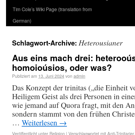
Tim Cole’s Wiki Page (translation from
German)
Heterousianer
Schlagwort-Archive:
Aus eins mach drei: heterooú
homoioúsios, oder was?
Publiziert am
13. Juni 2024
von
admin
Das Konzept der trinitas („die Einheit 
Heiligem Geist als drei Personen in einer
wie jemand auf Quora fragt, mit den An
sondern stammt von den frühen Christe
…
Weiterlesen
→
Veröffentlicht unter
Religion
|
Verschlagwortet mit
Anti-Trinitarier