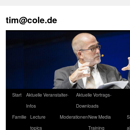
tim@cole.de
Start
Aktuelle Veranstalter-
Aktuelle Vortrags-
Infos
Downloads
Familie
Lecture
Moderationen
New Media
S
topics
Training
a