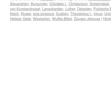
Alexandrien
,
Burgunder
,
Chlodwig I.
,
Christentum
,
Dreieinigkeit
,
von Konstantinopel
,
Langobarden
,
Luther
,
Ostgoten
,
Polnische 
Reich
,
Rugier
,
sola scriptura
,
Sueben
,
Theodosius I.
,
trinus
,
Unit
Heiliger Geist
,
Westgoten
,
Wulfila-Bibel
,
Zeugen Jehovas
|
Hint