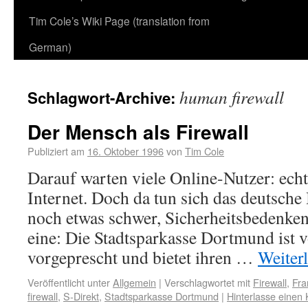
Tim Cole’s Wiki Page (translation from
German)
human firewall
Schlagwort-Archive:
Der Mensch als Firewall
Publiziert am
16. Oktober 1996
von
Tim Cole
Darauf warten viele Online-Nutzer: ec
Internet. Doch da tun sich das deutsch
noch etwas schwer, Sicherheitsbedenken 
eine: Die Stadtsparkasse Dortmund ist 
vorgeprescht und bietet ihren …
Weiter
Veröffentlicht unter
Allgemein
|
Verschlagwortet mit
Firewall
,
Fra
firewall
,
S-Direkt
,
Stadtsparkasse Dortmund
|
Hinterlasse eine