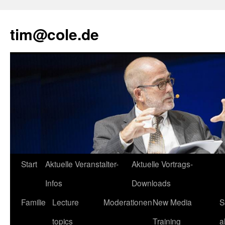
tim@cole.de
Start
Aktuelle Veranstalter-
Aktuelle Vortrags-
Infos
Downloads
Familie
Lecture
Moderationen
New Media
S
topics
Training
a