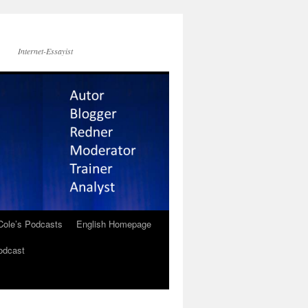
Internet-Essayist
Cole’s Podcasts
English Homepage
odcast