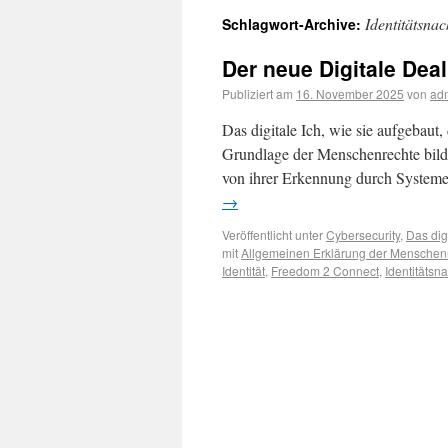
Identitätsna
Schlagwort-Archive:
Der neue Digitale Deal
Publiziert am
16. November 2025
von
ad
Das digitale Ich, wie sie aufgebaut
Grundlage der Menschenrechte bilde
von ihrer Erkennung durch Systeme 
→
Veröffentlicht unter
Cybersecurity
,
Das digi
mit
Allgemeinen Erklärung der Menschen
Identität
,
Freedom 2 Connect
,
Identitätsn