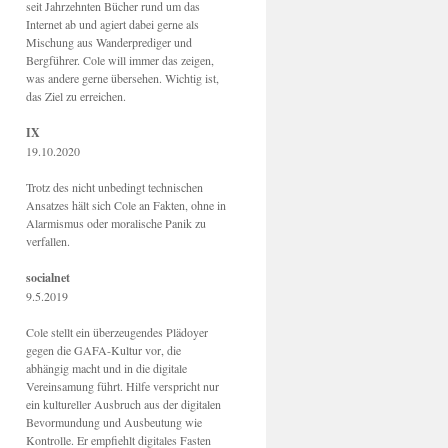
seit Jahrzehnten Bücher rund um das
Internet ab und agiert dabei gerne als
Mischung aus Wanderprediger und
Bergführer. Cole will immer das zeigen,
was andere gerne übersehen. Wichtig ist,
das Ziel zu erreichen.
IX
19.10.2020
Trotz des nicht unbedingt technischen
Ansatzes hält sich Cole an Fakten, ohne in
Alarmismus oder moralische Panik zu
verfallen.
socialnet
9.5.2019
Cole stellt ein überzeugendes Plädoyer
gegen die GAFA-Kultur vor, die
abhängig macht und in die digitale
Vereinsamung führt. Hilfe verspricht nur
ein kultureller Ausbruch aus der digitalen
Bevormundung und Ausbeutung wie
Kontrolle. Er empfiehlt digitales Fasten