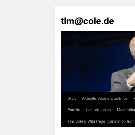
tim@cole.de
Start
Aktuelle Veranstalter-Infos
Familie
Lecture topics
Moderatio
Tim Cole’s Wiki Page (translation fro