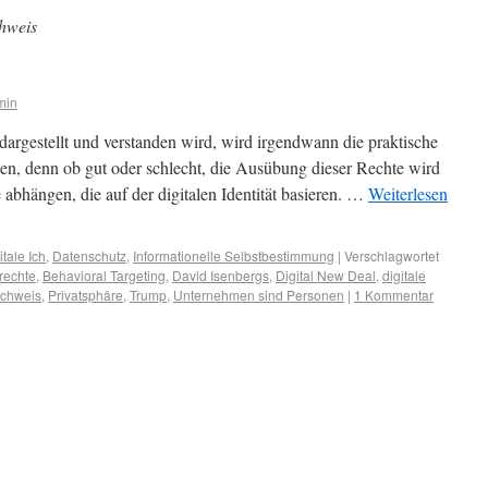
chweis
min
, dargestellt und verstanden wird, wird irgendwann die praktische
n, denn ob gut oder schlecht, die Ausübung dieser Rechte wird
abhängen, die auf der digitalen Identität basieren. …
Weiterlesen
tale Ich
,
Datenschutz
,
Informationelle Selbstbestimmung
|
Verschlagwortet
rechte
,
Behavioral Targeting
,
David Isenbergs
,
Digital New Deal
,
digitale
achweis
,
Privatsphäre
,
Trump
,
Unternehmen sind Personen
|
1 Kommentar