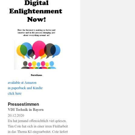
available at Amazon
in paperback and Kindle
click here
Pressestimmen
VDI Technik in Bayern
20.12.2020
Da hat jemand offensichtlich viel qelesen.
Tim Cole hat sich in einer irren Fleißarbeit
in das Thema KI eingearbeitet. Cole liefert