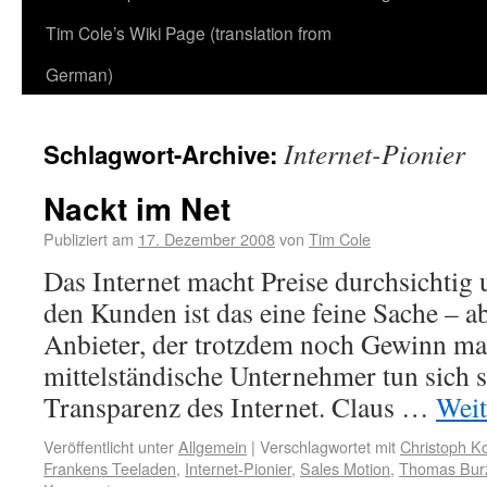
Tim Cole’s Wiki Page (translation from
German)
Internet-Pionier
Schlagwort-Archive:
Nackt im Net
Publiziert am
17. Dezember 2008
von
Tim Cole
Das Internet macht Preise durchsichtig 
den Kunden ist das eine feine Sache – a
Anbieter, der trotzdem noch Gewinn m
mittelständische Unternehmer tun sich 
Transparenz des Internet. Claus …
Weit
Veröffentlicht unter
Allgemein
|
Verschlagwortet mit
Christoph K
Frankens Teeladen
,
Internet-Pionier
,
Sales Motion
,
Thomas Burz