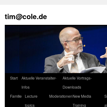
tim@cole.de
Start
Aktuelle Veranstalter-
Aktuelle Vortrags-
Infos
Downloads
Familie
Lecture
Moderationen
New Media
S
topics
Training
a