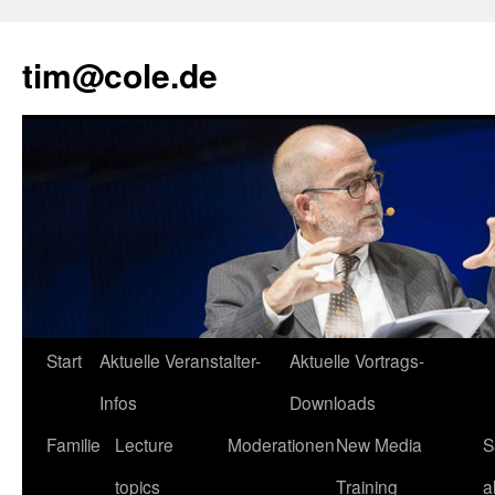
tim@cole.de
Start
Aktuelle Veranstalter-
Aktuelle Vortrags-
Infos
Downloads
Familie
Lecture
Moderationen
New Media
S
topics
Training
a