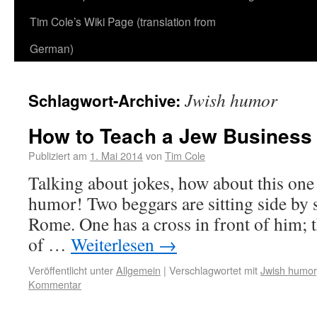
Tim Cole’s Wiki Page (translation from
German)
Jwish humor
Schlagwort-Archive:
How to Teach a Jew Business
Publiziert am
1. Mai 2014
von
Tim Cole
Talking about jokes, how about this one
humor! Two beggars are sitting side by s
Rome. One has a cross in front of him; t
of …
Weiterlesen
→
Veröffentlicht unter
Allgemein
|
Verschlagwortet mit
Jwish humor
Kommentar