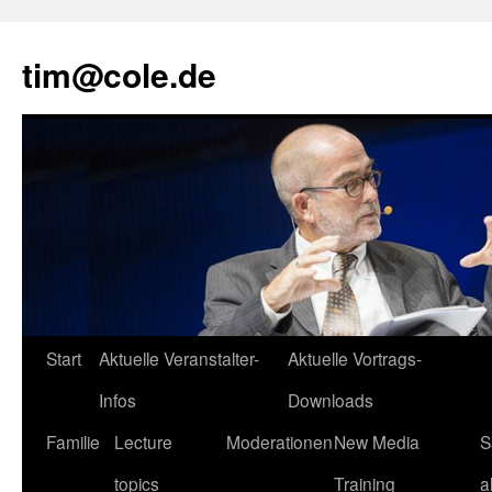
tim@cole.de
Start
Aktuelle Veranstalter-
Aktuelle Vortrags-
Infos
Downloads
Familie
Lecture
Moderationen
New Media
S
topics
Training
a