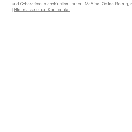
und Cybercrime
,
maschinelles Lernen
,
McAfee
,
Online-Betrug
,
|
Hinterlasse einen Kommentar