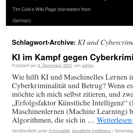
Tim Cole’s Wiki Page (translation from
German)
KI und Cybercrim
Schlagwort-Archive:
KI im Kampf gegen Cyberkrimi
Publiziert am
9. Dezember 2021
von
admin
Wie hilft KI und Maschinelles Lernen
Cyberkriminalität und Betrug? Wenn es 
möchte ich mich selbst zitieren, und z
„Erfolgsfaktor Künstliche Intelligenz“ 
Maschinenlernen (Machine Learning) b
Algorithmen, die sich in …
Weiterlese
Veröffentlicht unter
Kriminalität
,
künstliche Intelligenz
|
Verschlag