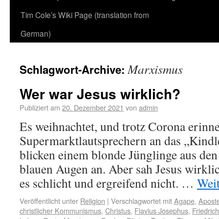
Tim Cole’s Wiki Page (translation from
German)
Marxismus
Schlagwort-Archive:
Wer war Jesus wirklich?
Publiziert am
20. Dezember 2021
von
admin
Es weihnachtet, und trotz Corona erinne
Supermarktlautsprechern an das „Kindl
blicken einem blonde Jünglinge aus de
blauen Augen an. Aber sah Jesus wirkli
es schlicht und ergreifend nicht. …
Wei
Veröffentlicht unter
Religion
|
Verschlagwortet mit
Agape
,
Aposte
christlicher Kommunismus
,
Christus
,
Flavius Josephus
,
Friedric