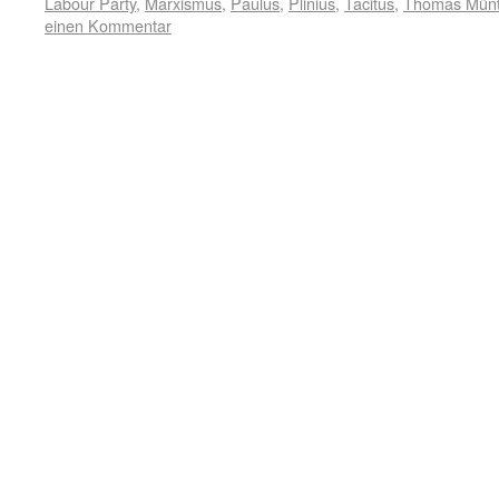
Labour Party
,
Marxismus
,
Paulus
,
Plinius
,
Tacitus
,
Thomas Münt
einen Kommentar