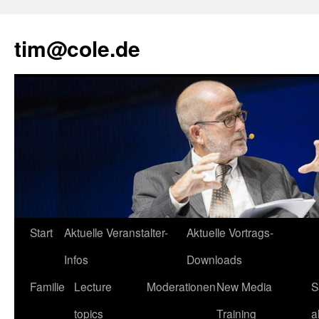
tim@cole.de
Start
Aktuelle Veranstalter-
Aktuelle Vortrags-
Infos
Downloads
Familie
Lecture
Moderationen
New Media
S
topics
Training
a