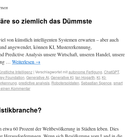
rnen
wäre so ziemlich das Dümmste
viel von künstlich intelligenten Systemen erwarten – aber auch
n und angewendet, können KI, Mustererkennung,
 Predictive Analysis unsere Wirtschaft, unseren Handel, unsere
hung …
Weiterlesen
→
ünstliche Intelligenz
|
Verschlagwortet mit
autonome Fertigung
,
ChatGPT
,
ley Foundation
,
Generative AI
,
Generative KI
,
Ian Hogarth
,
KI
,
KI-
erkennung
,
predictive analysis
,
Robotersoldaten
,
Sebastian Spence
,
smart
e einen Kommentar
istikbranche?
h etwa 60 Prozent der Weltbevölkerung in Städten leben. Dies
sive Herausforderungen. Wenn sich Bevölkerung vom Land in die