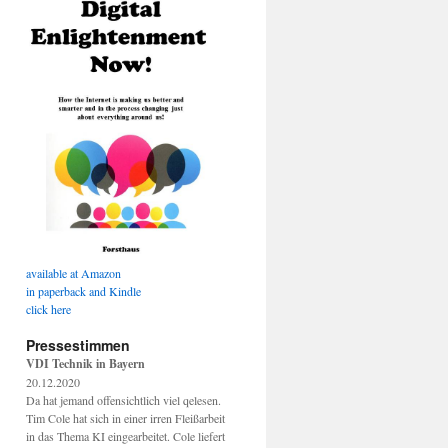
available at Amazon
in paperback and Kindle
click here
Pressestimmen
VDI Technik in Bayern
20.12.2020
Da hat jemand offensichtlich viel qelesen.
Tim Cole hat sich in einer irren Fleißarbeit
in das Thema KI eingearbeitet. Cole liefert