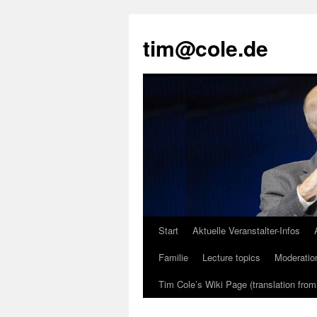
tim@cole.de
Start
Aktuelle Veranstalter-Infos
Familie
Lecture topics
Moderatio
Tim Cole’s Wiki Page (translation fro