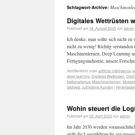
Maschinenle
Schlagwort-Archive:
Digitales Wettrüsten 
Publiziert am
18. August 2025
von
admin
Ich denke, man sollte sich nicht zu 
nicht zu wenig! Richtig verstande
Maschinenlernen, Deep Learning und
Fertigungsindustrie, unsere Forsc
Veröffentlicht unter
artificial intelligence
,
k
deep learning
,
Digitales Wettrüsten
,
Ditch
Nationalismus
,
Maschinenlernen
,
Muster
gadgets
,
zufriedene Kunden
|
Hinterlass
Wohin steuert die Log
Publiziert am
30. April 2020
von
admin
Im Jahr 2030 werden voraussichtlic
stellt die Logistikbranche vor mas