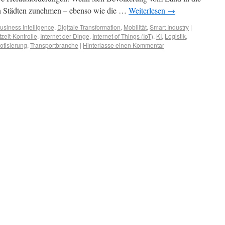
en Städten zunehmen – ebenso wie die …
Weiterlesen
→
usiness Intelligence
,
Digitale Transformation
,
Mobilität
,
Smart Industry
|
zeit-Kontrolle
,
Internet der Dinge
,
Internet of Things (IoT)
,
KI
,
Logistik
,
otisierung
,
Transportbranche
|
Hinterlasse einen Kommentar