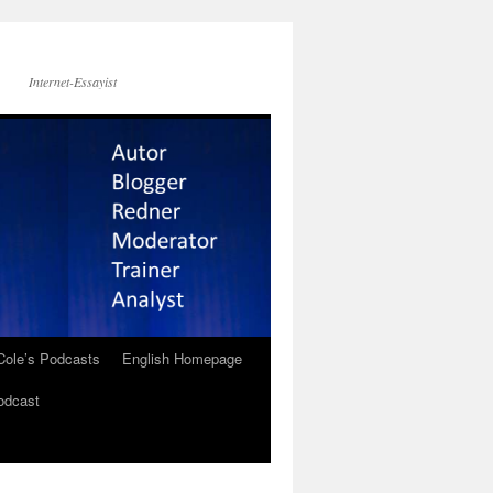
Internet-Essayist
Cole’s Podcasts
English Homepage
odcast