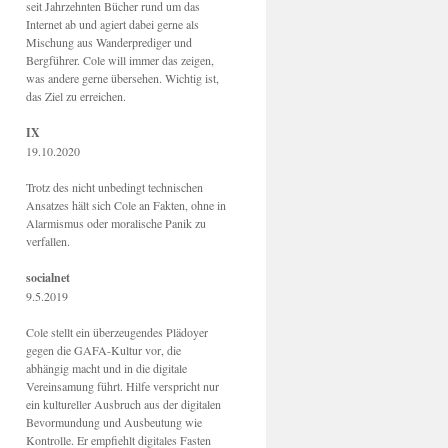
seit Jahrzehnten Bücher rund um das
Internet ab und agiert dabei gerne als
Mischung aus Wanderprediger und
Bergführer. Cole will immer das zeigen,
was andere gerne übersehen. Wichtig ist,
das Ziel zu erreichen.
IX
19.10.2020
Trotz des nicht unbedingt technischen
Ansatzes hält sich Cole an Fakten, ohne in
Alarmismus oder moralische Panik zu
verfallen.
socialnet
9.5.2019
Cole stellt ein überzeugendes Plädoyer
gegen die GAFA-Kultur vor, die
abhängig macht und in die digitale
Vereinsamung führt. Hilfe verspricht nur
ein kultureller Ausbruch aus der digitalen
Bevormundung und Ausbeutung wie
Kontrolle. Er empfiehlt digitales Fasten