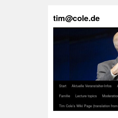
tim@cole.de
Start
Aktuelle Veranstalter-Infos
Familie
Lecture topics
Moderatio
Tim Cole’s Wiki Page (translation fro