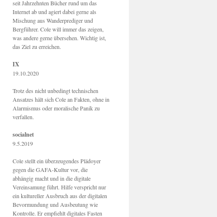
seit Jahrzehnten Bücher rund um das
Internet ab und agiert dabei gerne als
Mischung aus Wanderprediger und
Bergführer. Cole will immer das zeigen,
was andere gerne übersehen. Wichtig ist,
das Ziel zu erreichen.
IX
19.10.2020
Trotz des nicht unbedingt technischen
Ansatzes hält sich Cole an Fakten, ohne in
Alarmismus oder moralische Panik zu
verfallen.
socialnet
9.5.2019
Cole stellt ein überzeugendes Plädoyer
gegen die GAFA-Kultur vor, die
abhängig macht und in die digitale
Vereinsamung führt. Hilfe verspricht nur
ein kultureller Ausbruch aus der digitalen
Bevormundung und Ausbeutung wie
Kontrolle. Er empfiehlt digitales Fasten