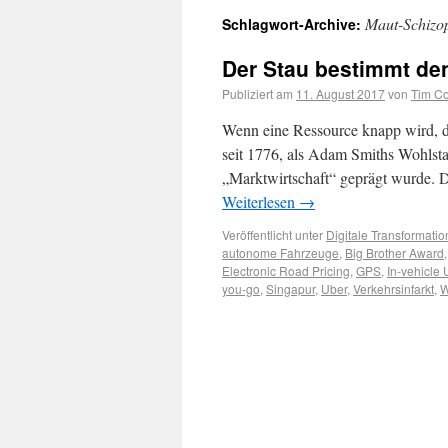
Maut-Schizo
Schlagwort-Archive:
Der Stau bestimmt den
Publiziert am
11. August 2017
von
Tim Co
Wenn eine Ressource knapp wird, da
seit 1776, als Adam Smiths Wohlsta
„Marktwirtschaft“ geprägt wurde. 
Weiterlesen
→
Veröffentlicht unter
Digitale Transformatio
autonome Fahrzeuge
,
Big Brother Award
Electronic Road Pricing
,
GPS
,
In-vehicle 
you-go
,
Singapur
,
Uber
,
Verkehrsinfarkt
,
W