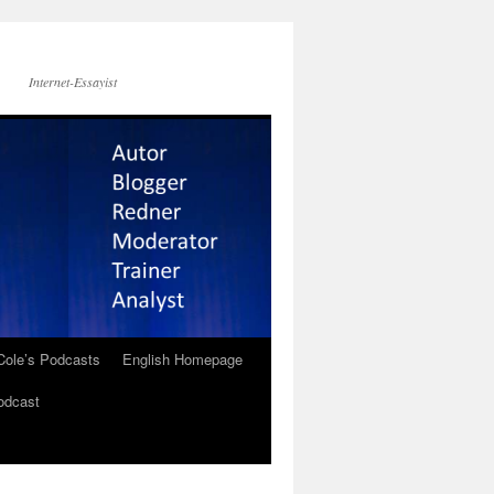
Internet-Essayist
Cole’s Podcasts
English Homepage
odcast