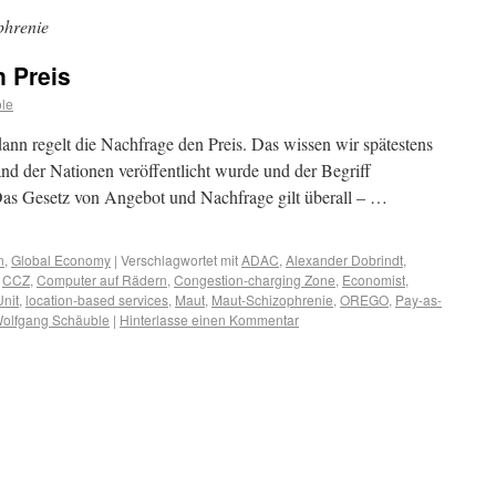
phrenie
 Preis
le
nn regelt die Nachfrage den Preis. Das wissen wir spätestens
nd der Nationen veröffentlicht wurde und der Begriff
Das Gesetz von Angebot und Nachfrage gilt überall – …
n
,
Global Economy
|
Verschlagwortet mit
ADAC
,
Alexander Dobrindt
,
,
CCZ
,
Computer auf Rädern
,
Congestion-charging Zone
,
Economist
,
Unit
,
location-based services
,
Maut
,
Maut-Schizophrenie
,
OREGO
,
Pay-as-
olfgang Schäuble
|
Hinterlasse einen Kommentar