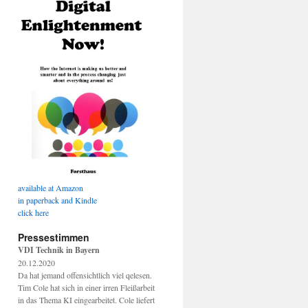
available at Amazon
in paperback and Kindle
click here
Pressestimmen
VDI Technik in Bayern
20.12.2020
Da hat jemand offensichtlich viel qelesen.
Tim Cole hat sich in einer irren Fleißarbeit
in das Thema KI eingearbeitet. Cole liefert