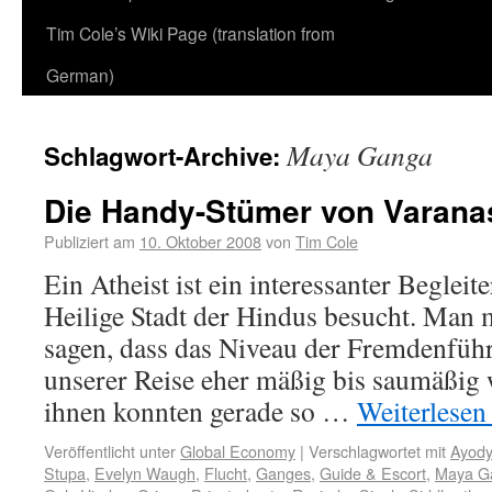
Tim Cole’s Wiki Page (translation from
German)
Maya Ganga
Schlagwort-Archive:
Die Handy-Stümer von Varana
Publiziert am
10. Oktober 2008
von
Tim Cole
Ein Atheist ist ein interessanter Begleit
Heilige Stadt der Hindus besucht. Man
sagen, dass das Niveau der Fremdenfüh
unserer Reise eher mäßig bis saumäßig 
ihnen konnten gerade so …
Weiterlese
Veröffentlicht unter
Global Economy
|
Verschlagwortet mit
Ayod
Stupa
,
Evelyn Waugh
,
Flucht
,
Ganges
,
Guide & Escort
,
Maya G