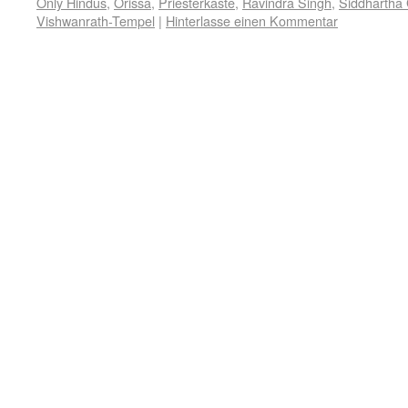
Only Hindus
,
Orissa
,
Priesterkaste
,
Ravindra Singh
,
Siddhartha
Vishwanrath-Tempel
|
Hinterlasse einen Kommentar