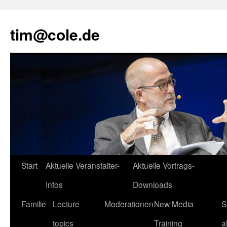
tim@cole.de
Start
Aktuelle Veranstalter-
Aktuelle Vortrags-
Infos
Downloads
Familie
Lecture
Moderationen
New Media
S
topics
Training
a