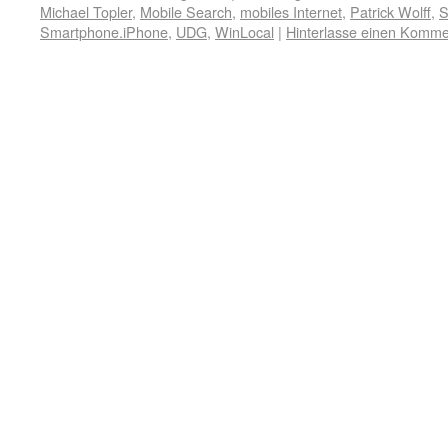
Michael Topler
,
Mobile Search
,
mobiles Internet
,
Patrick Wolff
,
S
Smartphone.iPhone
,
UDG
,
WinLocal
|
Hinterlasse einen Komme