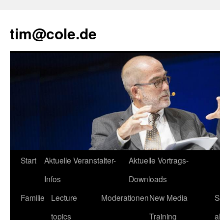
tim@cole.de
Start
Aktuelle Veranstalter-
Aktuelle Vortrags-
Infos
Downloads
Familie
Lecture
Moderationen
New Media
S
topics
Training
a