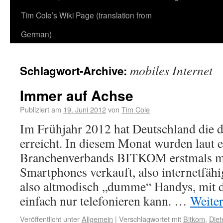
Tim Cole’s Wiki Page (translation from
German)
mobiles Internet
Schlagwort-Archive:
Immer auf Achse
Publiziert am
19. Juni 2012
von
Tim Cole
Im Frühjahr 2012 hat Deutschland die d
erreicht. In diesem Monat wurden laut e
Branchenverbands BITKOM erstmals me
Smartphones verkauft, also internetfäh
also altmodisch „dumme“ Handys, mit d
einfach nur telefonieren kann. …
Weite
Veröffentlicht unter
Allgemein
|
Verschlagwortet mit
Bitkom
,
Diet