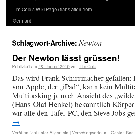
Tim Cole’s Wiki Page (translation from
German)
Newton
Schlagwort-Archive:
Der Newton lässt grüssen!
Publiziert am
28. Januar 2010
von
Tim Cole
Das wird Frank Schirrmacher gefallen:
von Apple, der „iPad“, kann kein Multi
Multitasking ja nach Ansicht des „wi
(Hans-Olaf Henkel) bekanntlich Körperv
wir alle den Tafel-PC, den Steve Jobs 
→
Veröffentlicht unter
Allgemein
|
Verschlagwortet mit
Gaston Bast