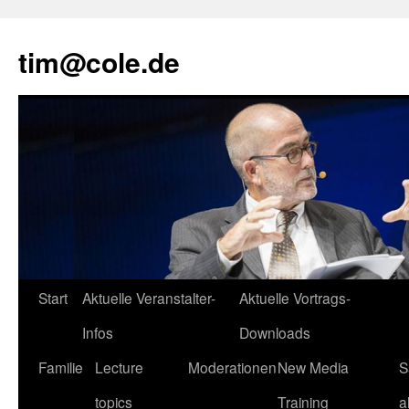
tim@cole.de
Start
Aktuelle Veranstalter-
Aktuelle Vortrags-
Infos
Downloads
Familie
Lecture
Moderationen
New Media
S
topics
Training
a