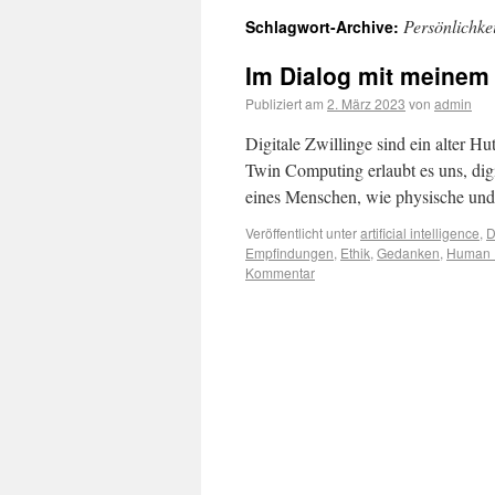
Persönlichkei
Schlagwort-Archive:
Im Dialog mit meinem 
Publiziert am
2. März 2023
von
admin
Digitale Zwillinge sind ein alter H
Twin Computing erlaubt es uns, digi
eines Menschen, wie physische un
Veröffentlicht unter
artificial intelligence
,
D
Empfindungen
,
Ethik
,
Gedanken
,
Human D
Kommentar