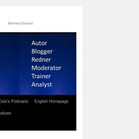
Internet-Essayist
Cole’s Podcasts
English Homepage
odcast