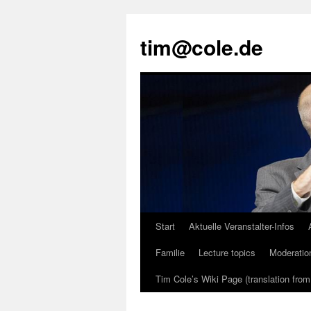
tim@cole.de
Start
Aktuelle Veranstalter-Infos
Familie
Lecture topics
Moderatio
Tim Cole’s Wiki Page (translation fro