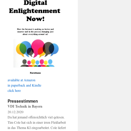
available at Amazon
in paperback and Kindle
click here
Pressestimmen
VDI Technik in Bayern
20.12.2020
Da hat jemand offensichtlich viel qelesen.
Tim Cole hat sich in einer irren Fleißarbeit
in das Thema KI eingearbeitet. Cole liefert