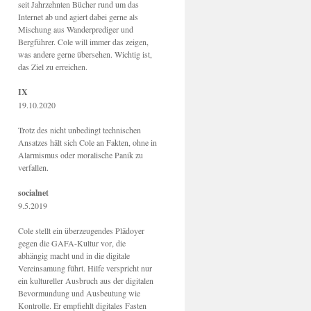
seit Jahrzehnten Bücher rund um das
Internet ab und agiert dabei gerne als
Mischung aus Wanderprediger und
Bergführer. Cole will immer das zeigen,
was andere gerne übersehen. Wichtig ist,
das Ziel zu erreichen.
IX
19.10.2020
Trotz des nicht unbedingt technischen
Ansatzes hält sich Cole an Fakten, ohne in
Alarmismus oder moralische Panik zu
verfallen.
socialnet
9.5.2019
Cole stellt ein überzeugendes Plädoyer
gegen die GAFA-Kultur vor, die
abhängig macht und in die digitale
Vereinsamung führt. Hilfe verspricht nur
ein kultureller Ausbruch aus der digitalen
Bevormundung und Ausbeutung wie
Kontrolle. Er empfiehlt digitales Fasten