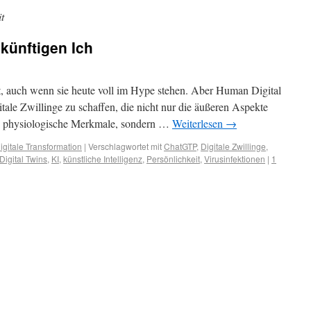
t
künftigen Ich
ut, auch wenn sie heute voll im Hype stehen. Aber Human Digital
tale Zwillinge zu schaffen, die nicht nur die äußeren Aspekte
d physiologische Merkmale, sondern …
Weiterlesen
→
igitale Transformation
|
Verschlagwortet mit
ChatGTP
,
Digitale Zwillinge
,
igital Twins
,
KI
,
künstliche Intelligenz
,
Persönlichkeit
,
Virusinfektionen
|
1