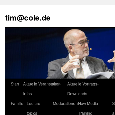
tim@cole.de
Start
Aktuelle Veranstalter-
Aktuelle Vortrags-
Infos
Downloads
Familie
Lecture
Moderationen
New Media
S
topics
Training
a