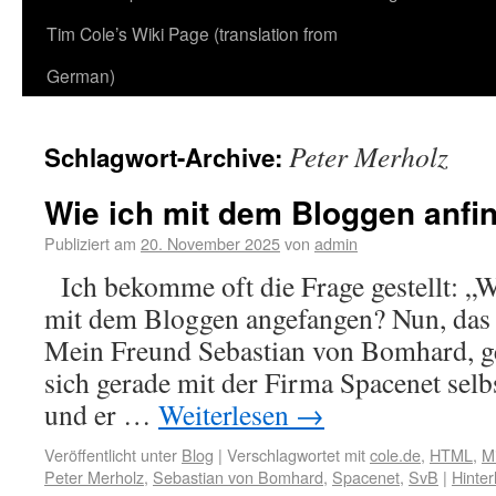
Tim Cole’s Wiki Page (translation from
German)
Peter Merholz
Schlagwort-Archive:
Wie ich mit dem Bloggen anfi
Publiziert am
20. November 2025
von
admin
Ich bekomme oft die Frage gestellt: „W
mit dem Bloggen angefangen? Nun, das 
Mein Freund Sebastian von Bomhard, g
sich gerade mit der Firma Spacenet selb
und er …
Weiterlesen
→
Veröffentlicht unter
Blog
|
Verschlagwortet mit
cole.de
,
HTML
,
M
Peter Merholz
,
Sebastian von Bomhard
,
Spacenet
,
SvB
|
Hinte